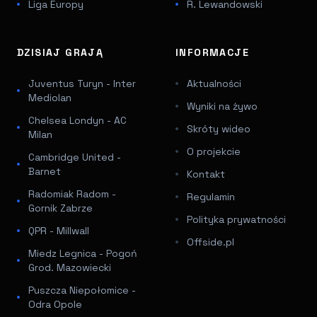
Liga Europy
R. Lewandowski
DZISIAJ GRAJĄ
INFORMACJE
Juventus Turyn - Inter
Aktualności
Mediolan
Wyniki na żywo
Chelsea Londyn - AC
Skróty wideo
Milan
O projekcie
Cambridge United -
Barnet
Kontakt
Radomiak Radom -
Regulamin
Gornik Zabrze
Polityka prywatności
QPR - Millwall
Offside.pl
Miedz Legnica - Pogoń
Grod. Mazowiecki
Puszcza Niepołomice -
Odra Opole