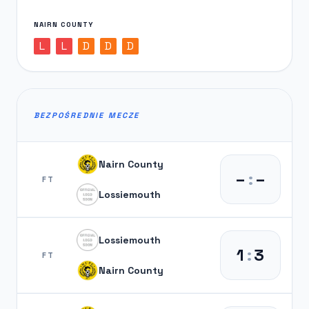
NAIRN COUNTY
L
L
D
D
D
BEZPOŚREDNIE MECZE
Nairn County
–
:
–
FT
Lossiemouth
Lossiemouth
1
:
3
FT
Nairn County