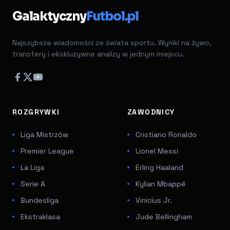
Galaktyczny
Futbol.pl
Najszybsze wiadomości ze świata sportu. Wyniki na żywo,
transfery i ekskluzywne analizy w jednym miejscu.
ROZGRYWKI
ZAWODNICY
Liga Mistrzów
Cristiano Ronaldo
Premier League
Lionel Messi
La Liga
Erling Haaland
Serie A
Kylian Mbappé
Bundesliga
Vinicius Jr.
Ekstraklasa
Jude Bellingham