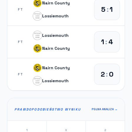
Nairn County
5
:
1
FT
Lossiemouth
Lossiemouth
1
:
4
FT
Nairn County
Nairn County
2
:
0
FT
Lossiemouth
PRAWDOPODOBIEŃSTWO WYNIKU
PEŁNA ANALIZA →
1
X
2