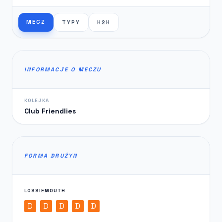
MECZ
TYPY
H2H
INFORMACJE O MECZU
KOLEJKA
Club Friendlies
FORMA DRUŻYN
LOSSIEMOUTH
D
D
D
D
D