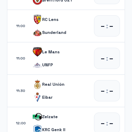
RC Lens
–
:
–
11:00
Sunderland
Le Mans
–
:
–
11:00
UNFP
Real Unión
–
:
–
11:30
Eibar
Zelzate
–
:
–
12:00
KRC Genk II