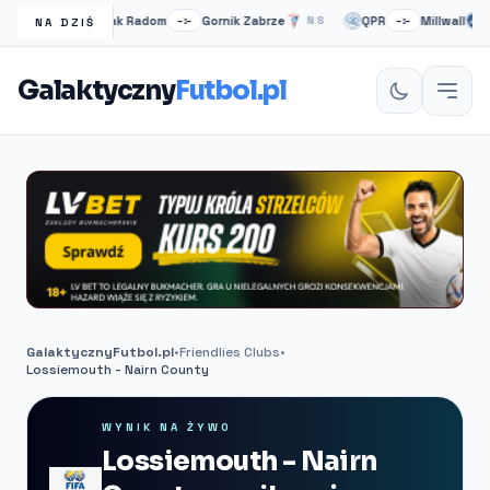
Radomiak Radom
Gornik Zabrze
QPR
Millwall
S
–:–
NS
–:–
NS
NA DZIŚ
Galaktyczny
Futbol.pl
GalaktycznyFutbol.pl
•
Friendlies Clubs
•
Lossiemouth - Nairn County
WYNIK NA ŻYWO
Lossiemouth - Nairn