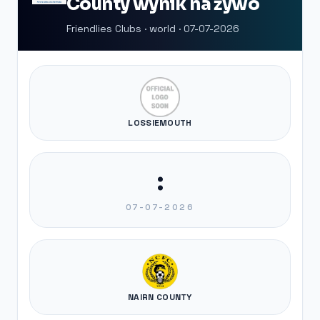
County wynik na żywo
Friendlies Clubs · world · 07-07-2026
LOSSIEMOUTH
:
07-07-2026
NAIRN COUNTY