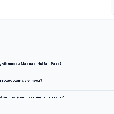
wynik meczu Maccabi Haifa - Paks?
y rozpoczyna się mecz?
dzie dostępny przebieg spotkania?