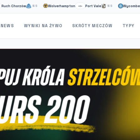
horzów
Wolverhampton
Port Vale
Wycombe
St
NS
–:–
NS
–:–
NEWS
WYNIKI NA ŻYWO
SKRÓTY MECZÓW
TYPY