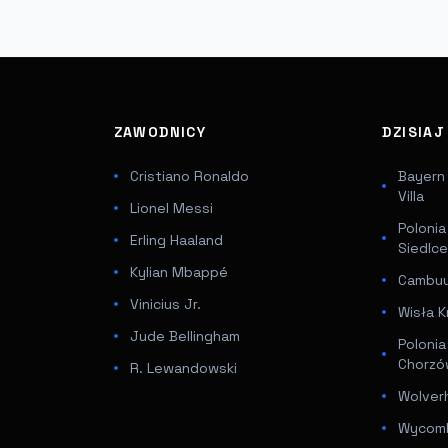
ZAWODNICY
DZISIA
Cristiano Ronaldo
Bayern
Villa
Lionel Messi
Poloni
Erling Haaland
Siedlc
Kylian Mbappé
Cambuur
Vinicius Jr.
Wisła K
Jude Bellingham
Poloni
Chorz
R. Lewandowski
Wolver
Wycomb