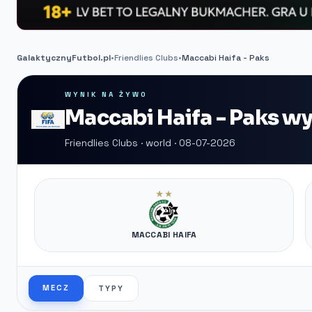
GalaktycznyFutbol.pl
•
Friendlies Clubs
•
Maccabi Haifa - Paks
WYNIK NA ŻYWO
Maccabi Haifa - Paks w
Friendlies Clubs · world · 08-07-2026
MACCABI HAIFA
MECZ
TYPY