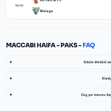
AD Ceuta FC
19:00
Malaga
MACCABI HAIFA - PAKS -
FAQ
Gdzie śledzić 
Kied
Czy po meczu bę