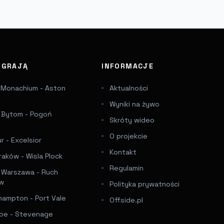
J GRAJĄ
INFORMACJE
 Monachium - Aston
Aktualności
Wyniki na żywo
a Bytom - Pogoń
Skróty wideo
e
O projekcie
 - Excelsior
Kontakt
raków - Wisla Plock
Regulamin
a Warszawa - Ruch
ów
Polityka prywatności
hampton - Port Vale
Offside.pl
e - Stevenage