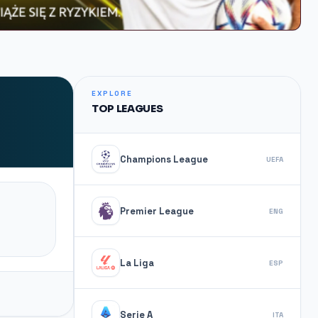
EXPLORE
TOP LEAGUES
Champions League
UEFA
Premier League
ENG
La Liga
ESP
Serie A
ITA