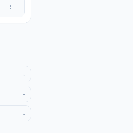
–
:
–
⌄
⌄
⌄