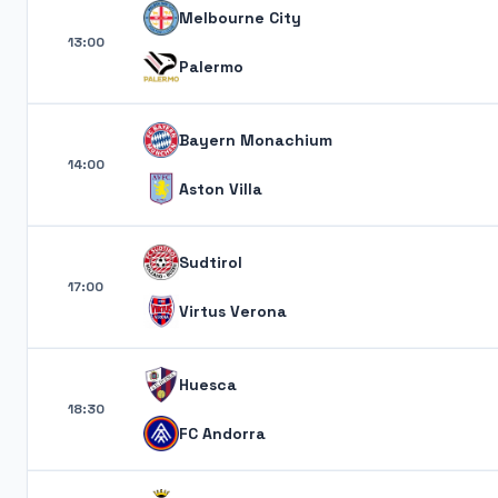
Melbourne City
13:00
Palermo
Bayern Monachium
14:00
Aston Villa
Sudtirol
17:00
Virtus Verona
Huesca
18:30
FC Andorra