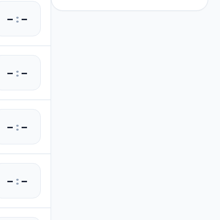
–
:
–
–
:
–
–
:
–
–
:
–