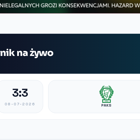
ynik na żywo
3:3
08-07-2026
PAKS