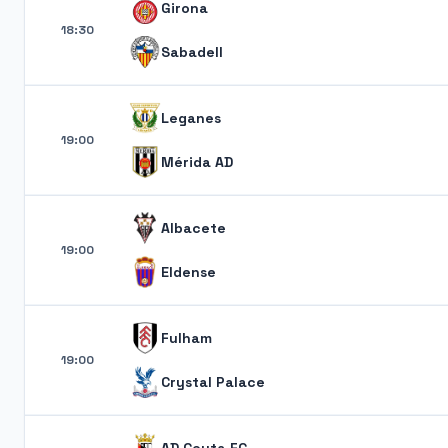
Girona
18:30
Sabadell
Leganes
19:00
Mérida AD
Albacete
19:00
Eldense
Fulham
19:00
Crystal Palace