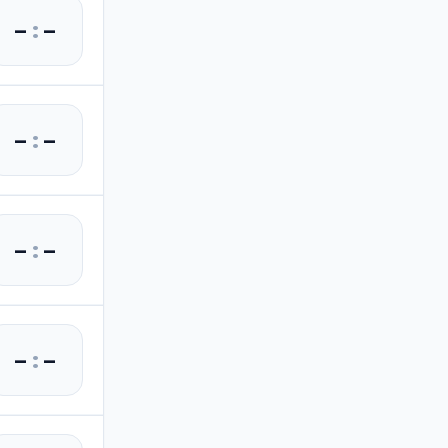
–
:
–
–
:
–
–
:
–
–
:
–