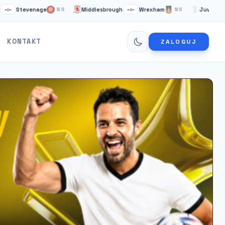
evenage
Middlesbrough
Wrexham
Juventus Turyn
NS
–:–
NS
KONTAKT
ZALOGUJ