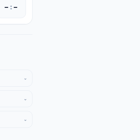
–
:
–
⌄
⌄
⌄