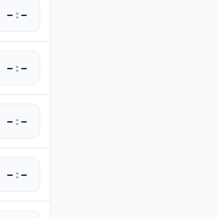
–
:
–
–
:
–
–
:
–
–
:
–