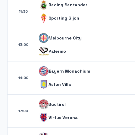
Racing Santander
11:30
Sporting Gijon
Melbourne City
13:00
Palermo
Bayern Monachium
14:00
Aston Villa
Sudtirol
17:00
Virtus Verona