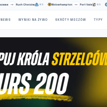
Ruch Chorzów
Wolverhampton
Port Vale
Wyco
–:–
NS
–:–
NS
NEWS
WYNIKI NA ŻYWO
SKRÓTY MECZÓW
TYPY