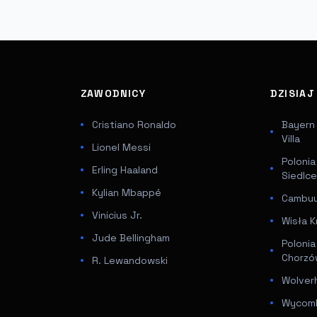
ZAWODNICY
DZISIA
Cristiano Ronaldo
Bayern
Villa
Lionel Messi
Poloni
Erling Haaland
Siedlc
Kylian Mbappé
Cambuur
Vinicius Jr.
Wisła K
Jude Bellingham
Poloni
Chorz
R. Lewandowski
Wolver
Wycomb