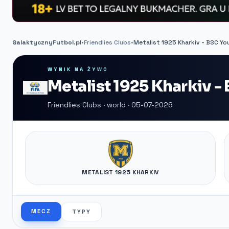
GalaktycznyFutbol.pl
•
Friendlies Clubs
•
Metalist 1925 Kharkiv - BSC Y
WYNIK NA ŻYWO
Metalist 1925 Kharkiv -
Friendlies Clubs · world · 05-07-2026
METALIST 1925 KHARKIV
MECZ
TYPY