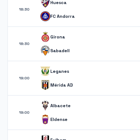
Huesca
18:30
FC Andorra
Girona
18:30
Sabadell
Leganes
19:00
Mérida AD
Albacete
19:00
Eldense