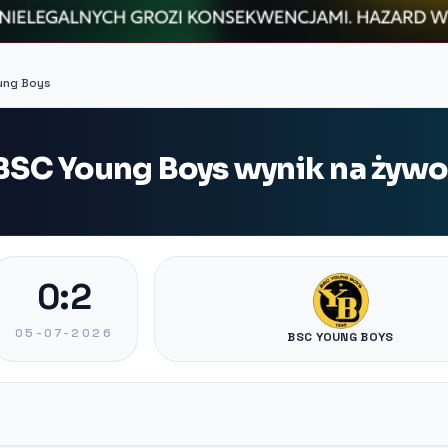
oung Boys
 BSC Young Boys wynik na żywo
0:2
05-07-2026
BSC YOUNG BOYS