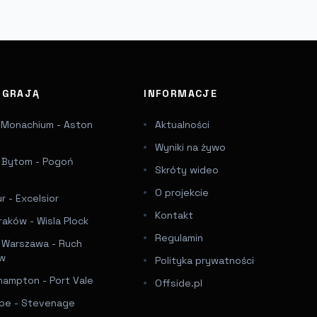
J GRAJĄ
INFORMACJE
 Monachium - Aston
Aktualności
Wyniki na żywo
a Bytom - Pogoń
Skróty wideo
e
O projekcie
 - Excelsior
Kontakt
raków - Wisla Plock
Regulamin
a Warszawa - Ruch
ów
Polityka prywatności
hampton - Port Vale
Offside.pl
e - Stevenage