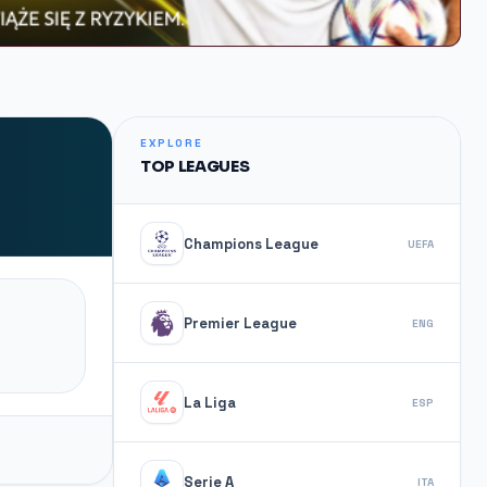
EXPLORE
TOP LEAGUES
Champions League
UEFA
Premier League
ENG
La Liga
ESP
Serie A
ITA