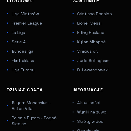
ROZGRYWKI
ZAWODNICY
Liga Mistrzów
Cristiano Ronaldo
Premier League
Lionel Messi
La Liga
Erling Haaland
Serie A
Kylian Mbappé
Bundesliga
Vinicius Jr.
Ekstraklasa
Jude Bellingham
Liga Europy
R. Lewandowski
DZISIAJ GRAJĄ
INFORMACJE
Bayern Monachium -
Aktualności
Aston Villa
Wyniki na żywo
Polonia Bytom - Pogoń
Skróty wideo
Siedlce
O projekcie