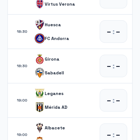
Virtus Verona
Huesca
–
:
–
18:30
FC Andorra
Girona
–
:
–
18:30
Sabadell
Leganes
–
:
–
19:00
Mérida AD
Albacete
–
:
–
19:00