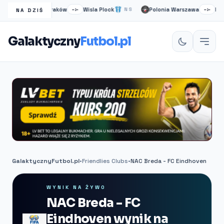
Wisła Kraków
Wisla Plock
Polonia Warszawa
Ruch 
NS
–:–
NS
–:–
NA DZIŚ
Galaktyczny
Futbol.pl
GalaktycznyFutbol.pl
•
Friendlies Clubs
•
NAC Breda - FC Eindhoven
WYNIK NA ŻYWO
NAC Breda - FC
Eindhoven wynik na