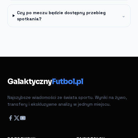
Czy po meczu będzie dostępny przebieg
⌄
spotkania?
Galaktyczny
Futbol.pl
Najszybsze wiadomości ze świata sportu. Wyniki na żywo,
transfery i ekskluzywne analizy w jednym miejscu.