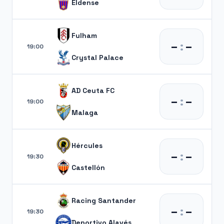
Eldense
Fulham
–
:
–
19:00
Crystal Palace
AD Ceuta FC
–
:
–
19:00
Malaga
Hércules
–
:
–
19:30
Castellón
Racing Santander
–
:
–
19:30
Deportivo Alavés