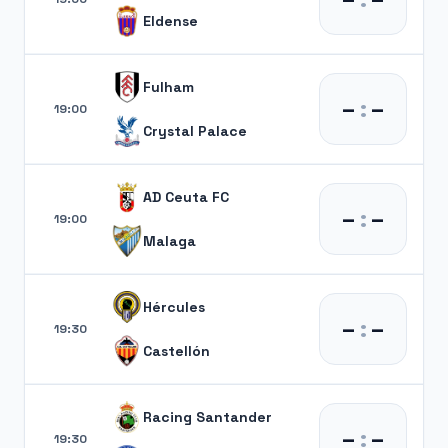
Eldense
Fulham
–
:
–
19:00
Crystal Palace
AD Ceuta FC
–
:
–
19:00
Malaga
Hércules
–
:
–
19:30
Castellón
Racing Santander
–
:
–
19:30