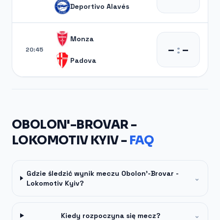
Deportivo Alavés
Monza
–
:
–
20:45
Padova
OBOLON'-BROVAR -
LOKOMOTIV KYIV -
FAQ
Gdzie śledzić wynik meczu Obolon'-Brovar -
⌄
Lokomotiv Kyiv?
Kiedy rozpoczyna się mecz?
⌄