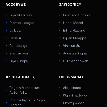
ROZGRYWKI
ZAWODNICY
Liga Mistrzów
Cristiano Ronaldo
Premier League
Lionel Messi
La Liga
Erling Haaland
Serie A
Kylian Mbappé
Bundesliga
Vinicius Jr.
Ekstraklasa
Jude Bellingham
Liga Europy
R. Lewandowski
DZISIAJ GRAJĄ
INFORMACJE
Bayern Monachium -
Aktualności
Aston Villa
Wyniki na żywo
Polonia Bytom - Pogoń
Skróty wideo
Siedlce