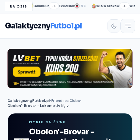
dlce
Cambuur
Excelsior
Wisła Kraków
Wisla Pl
NS
–:–
NS
–:–
NA DZIŚ
Galaktyczny
Futbol.pl
GalaktycznyFutbol.pl
•
Friendlies Clubs
•
Obolon'-Brovar - Lokomotiv Kyiv
WYNIK NA ŻYWO
Obolon'-Brovar -