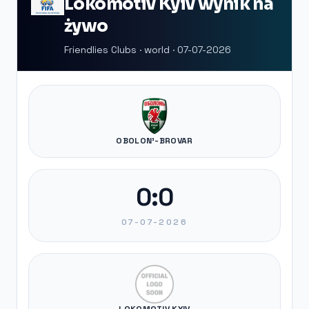
Lokomotiv Kyiv wynik na
żywo
Friendlies Clubs · world · 07-07-2026
OBOLON'-BROVAR
0:0
07-07-2026
LOKOMOTIV KYIV