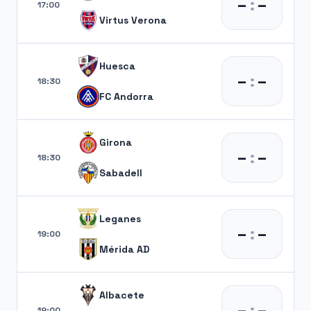
–
:
–
17:00
Virtus Verona
Huesca
–
:
–
18:30
FC Andorra
Girona
–
:
–
18:30
Sabadell
Leganes
–
:
–
19:00
Mérida AD
Albacete
–
:
–
19:00