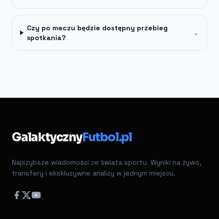
Czy po meczu będzie dostępny przebieg
⌄
spotkania?
Galaktyczny
Futbol.pl
Najszybsze wiadomości ze świata sportu. Wyniki na żywo,
transfery i ekskluzywne analizy w jednym miejscu.