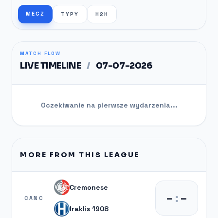
MECZ
TYPY
H2H
MATCH FLOW
LIVE TIMELINE
/
07-07-2026
Oczekiwanie na pierwsze wydarzenia...
MORE FROM THIS LEAGUE
Cremonese
–
:
–
CANC
Iraklis 1908