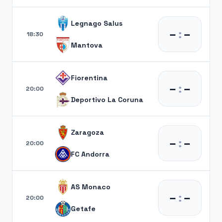
Legnago Salus
–
:
–
18:30
Mantova
Fiorentina
–
:
–
20:00
Deportivo La Coruna
Zaragoza
–
:
–
20:00
FC Andorra
AS Monaco
–
:
–
20:00
Getafe