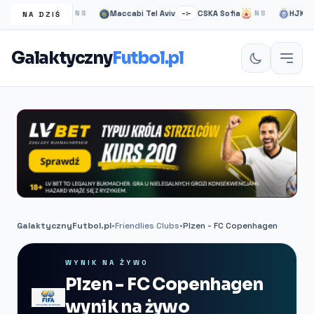
sgow Rangers
Maccabi Tel Aviv
CSKA Sofia
HJK helsi
NS
–:–
NS
NA DZIŚ
Galaktyczny
Futbol.pl
GalaktycznyFutbol.pl
•
Friendlies Clubs
•
Plzen - FC Copenhagen
WYNIK NA ŻYWO
Plzen - FC Copenhagen
wynik na żywo