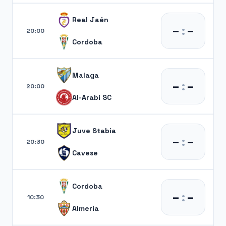
Real Jaén
–
:
–
20:00
Cordoba
Malaga
–
:
–
20:00
Al-Arabi SC
Juve Stabia
–
:
–
20:30
Cavese
Cordoba
–
:
–
10:30
Almeria