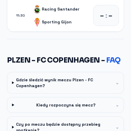
Racing Santander
–
:
–
11:30
Sporting Gijon
PLZEN - FC COPENHAGEN -
FAQ
Gdzie śledzić wynik meczu Plzen - FC
⌄
Copenhagen?
Kiedy rozpoczyna się mecz?
⌄
Czy po meczu będzie dostępny przebieg
⌄
spotkania?