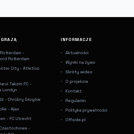
J GRAJĄ
INFORMACJE
 Rotterdam -
Aktualności
ord Rotterdam
Wyniki na żywo
ter City - Atletico
Skróty wideo
O projekcie
arul Takzim FC -
a Londyn
Kontakt
dź - Chrobry Głogów
Regulamin
lle - Ajax
Polityka prywatności
en - FC Utrecht
Offside.pl
Częstochowa -