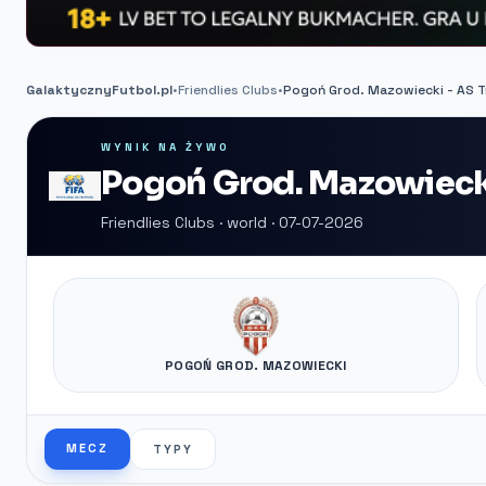
GalaktycznyFutbol.pl
•
Friendlies Clubs
•
Pogoń Grod. Mazowiecki - AS T
WYNIK NA ŻYWO
Pogoń Grod. Mazowiecki
Friendlies Clubs · world · 07-07-2026
POGOŃ GROD. MAZOWIECKI
MECZ
TYPY