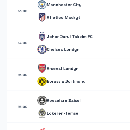
Manchester City
13:00
Atletico Madryt
Johor Darul Takzim FC
14:00
Chelsea Londyn
Arsenal Londyn
15:00
Borussia Dortmund
Roeselare Daisel
15:00
Lokeren-Temse