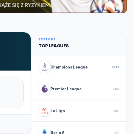
EXPLORE
TOP LEAGUES
Champions League
UEFA
Premier League
ENG
La Liga
ESP
Serie A
ITA