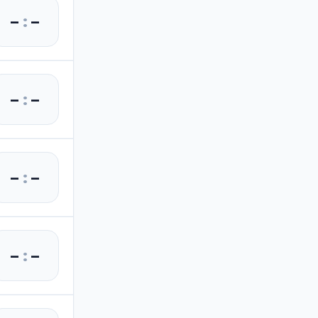
–
:
–
–
:
–
–
:
–
–
:
–