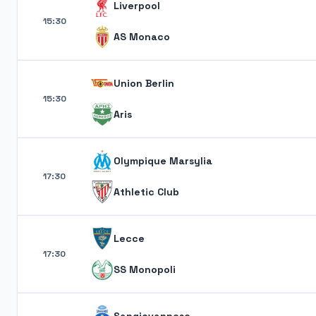
Liverpool
15:30
AS Monaco
Union Berlin
15:30
Aris
Olympique Marsylia
17:30
Athletic Club
Lecce
17:30
SS Monopoli