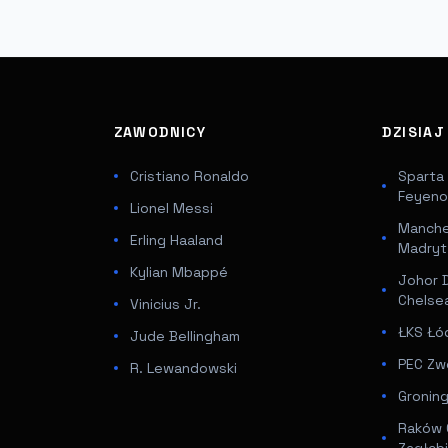
ZAWODNICY
DZISIA
Cristiano Ronaldo
Sparta
Feyeno
Lionel Messi
Manches
Erling Haaland
Madryt
Kylian Mbappé
Johor D
Chelse
Vinicius Jr.
ŁKS Łó
Jude Bellingham
PEC Zwo
R. Lewandowski
Groning
Raków 