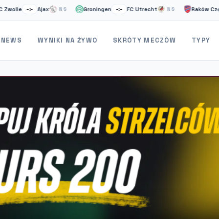
Ajax
Groningen
FC Utrecht
Raków Częstocho
–:–
NS
–:–
NS
NEWS
WYNIKI NA ŻYWO
SKRÓTY MECZÓW
TYPY