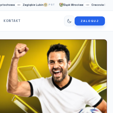
wa
Zagłębie Lubin
Śląsk Wrocław
Cracovia Krakow
–:–
PST
–:–
NS
KONTAKT
ZALOGUJ