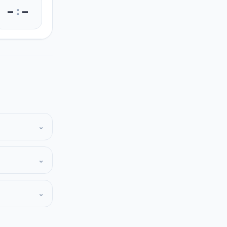
–
:
–
⌄
⌄
⌄