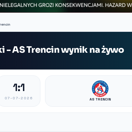
rencin
 - AS Trencin wynik na żywo
1:1
07-07-2026
AS TRENCIN