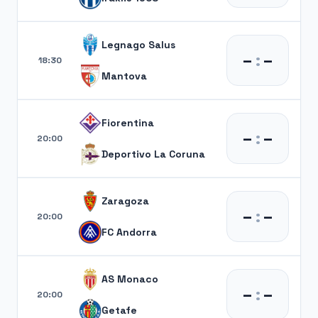
Legnago Salus
–
:
–
18:30
Mantova
Fiorentina
–
:
–
20:00
Deportivo La Coruna
Zaragoza
–
:
–
20:00
FC Andorra
AS Monaco
–
:
–
20:00
Getafe