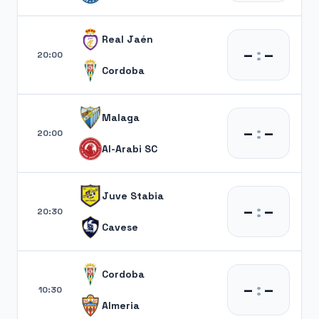
Real Jaén
–
:
–
20:00
Cordoba
Malaga
–
:
–
20:00
Al-Arabi SC
Juve Stabia
–
:
–
20:30
Cavese
Cordoba
–
:
–
10:30
Almeria