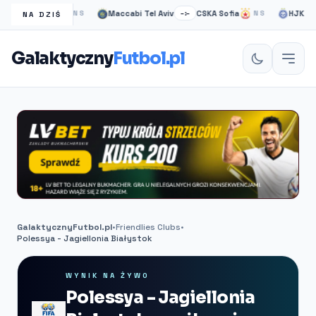
gow Rangers
Maccabi Tel Aviv
CSKA Sofia
HJK helsi
NS
–:–
NS
NA DZIŚ
Galaktyczny
Futbol.pl
GalaktycznyFutbol.pl
•
Friendlies Clubs
•
Polessya - Jagiellonia Białystok
WYNIK NA ŻYWO
Polessya - Jagiellonia