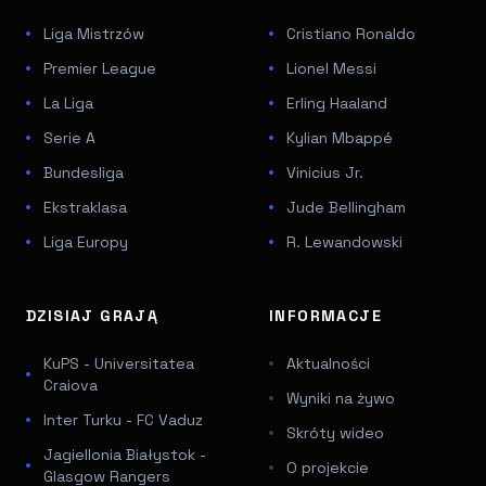
Liga Mistrzów
Cristiano Ronaldo
Premier League
Lionel Messi
La Liga
Erling Haaland
Serie A
Kylian Mbappé
Bundesliga
Vinicius Jr.
Ekstraklasa
Jude Bellingham
Liga Europy
R. Lewandowski
DZISIAJ GRAJĄ
INFORMACJE
KuPS - Universitatea
Aktualności
Craiova
Wyniki na żywo
Inter Turku - FC Vaduz
Skróty wideo
Jagiellonia Białystok -
O projekcie
Glasgow Rangers