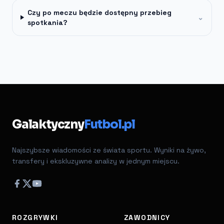
Czy po meczu będzie dostępny przebieg
⌄
spotkania?
Galaktyczny
Futbol.pl
Najszybsze wiadomości ze świata sportu. Wyniki na żywo,
transfery i ekskluzywne analizy w jednym miejscu.
ROZGRYWKI
ZAWODNICY