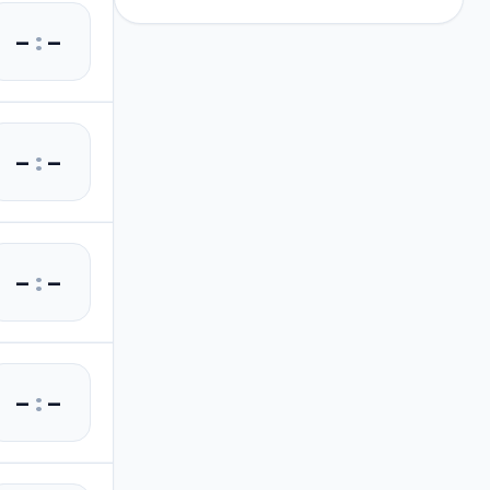
–
:
–
–
:
–
–
:
–
–
:
–