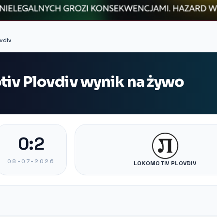
vdiv
otiv Plovdiv wynik na żywo
0:2
08-07-2026
LOKOMOTIV PLOVDIV