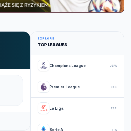
EXPLORE
TOP LEAGUES
Champions League
UEFA
Premier League
ENG
La Liga
ESP
Serie A
ITA