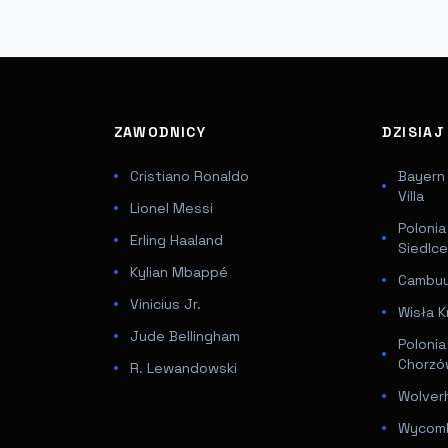
ZAWODNICY
DZISIA
Cristiano Ronaldo
Bayern
Villa
Lionel Messi
Poloni
Erling Haaland
Siedlc
Kylian Mbappé
Cambuur
Vinicius Jr.
Wisła K
Jude Bellingham
Poloni
Chorz
R. Lewandowski
Wolver
Wycomb