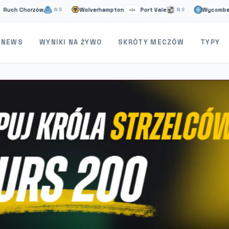
Chorzów
Wolverhampton
Port Vale
Wycombe
S
NS
–:–
NS
–:–
NEWS
WYNIKI NA ŻYWO
SKRÓTY MECZÓW
TYPY