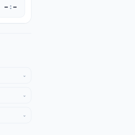
–
:
–
⌄
⌄
⌄