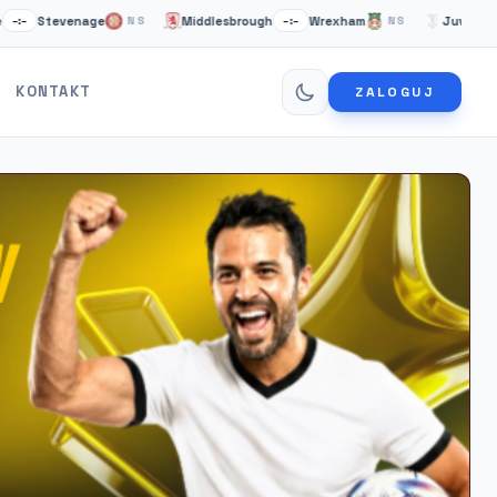
tevenage
Middlesbrough
Wrexham
Juventus Turyn
NS
–:–
NS
KONTAKT
ZALOGUJ