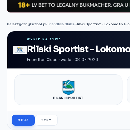
GalaktycznyFutbol.pl
•
Friendlies Clubs
•
Rilski Sportist - Lokomotiv Plo
WYNIK NA ŻYWO
Rilski Sportist - Lokom
Friendlies Clubs · world · 08-07-2026
RILSKI SPORTIST
MECZ
TYPY