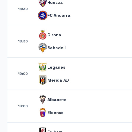
Huesca
18:30
FC Andorra
Girona
18:30
Sabadell
Leganes
19:00
Mérida AD
Albacete
19:00
Eldense