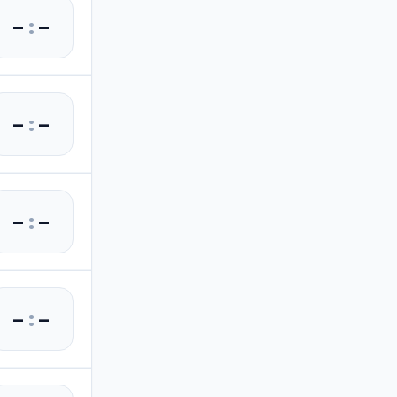
–
:
–
–
:
–
–
:
–
–
:
–