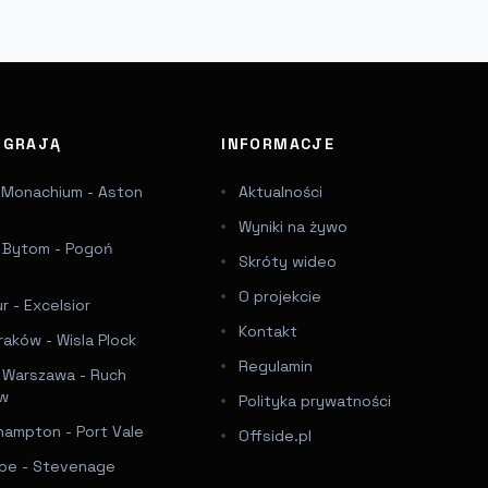
J GRAJĄ
INFORMACJE
 Monachium - Aston
Aktualności
Wyniki na żywo
a Bytom - Pogoń
Skróty wideo
e
O projekcie
 - Excelsior
Kontakt
raków - Wisla Plock
Regulamin
a Warszawa - Ruch
ów
Polityka prywatności
hampton - Port Vale
Offside.pl
e - Stevenage