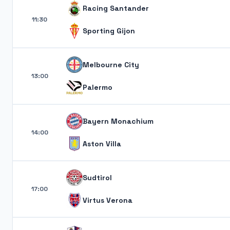
Racing Santander
11:30
Sporting Gijon
Melbourne City
13:00
Palermo
Bayern Monachium
14:00
Aston Villa
Sudtirol
17:00
Virtus Verona