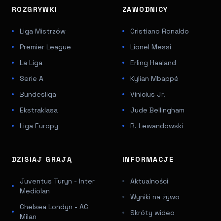
ROZGRYWKI
ZAWODNICY
Liga Mistrzów
Cristiano Ronaldo
Premier League
Lionel Messi
La Liga
Erling Haaland
Serie A
Kylian Mbappé
Bundesliga
Vinicius Jr.
Ekstraklasa
Jude Bellingham
Liga Europy
R. Lewandowski
DZISIAJ GRAJĄ
INFORMACJE
Juventus Turyn - Inter
Aktualności
Mediolan
Wyniki na żywo
Chelsea Londyn - AC
Skróty wideo
Milan