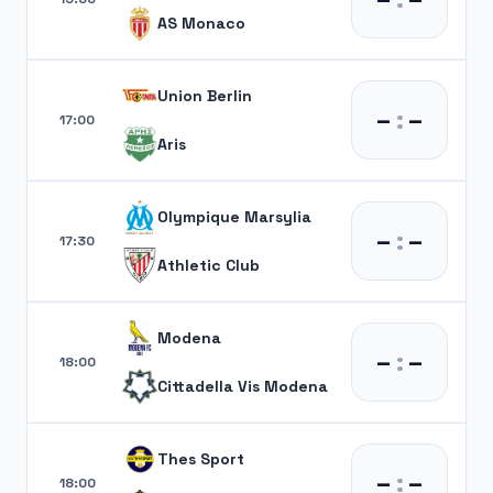
AS Monaco
Union Berlin
–
:
–
17:00
Aris
Olympique Marsylia
–
:
–
17:30
Athletic Club
Modena
–
:
–
18:00
Cittadella Vis Modena
Thes Sport
–
:
–
18:00