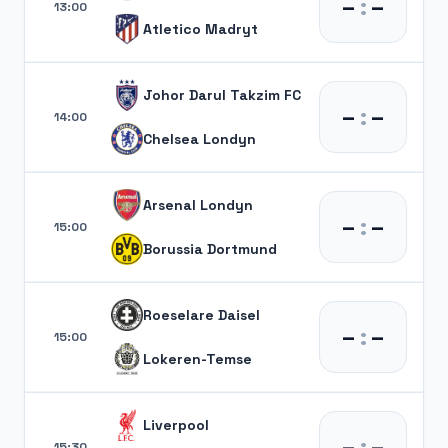
–
:
–
13:00
Atletico Madryt
Johor Darul Takzim FC
–
:
–
14:00
Chelsea Londyn
Arsenal Londyn
–
:
–
15:00
Borussia Dortmund
Roeselare Daisel
–
:
–
15:00
Lokeren-Temse
Liverpool
–
:
–
15:30