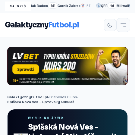
Radomiak Radom
Gornik Zabrze
QPR
Millwall
FT
1:3
FT
1:1
P
NA DZIŚ
Galaktyczny
Futbol.pl
GalaktycznyFutbol.pl
•
Friendlies Clubs
•
Spišská Nová Ves - Liptovský Mikuláš
WYNIK NA ŻYWO
Spišská Nová Ves -