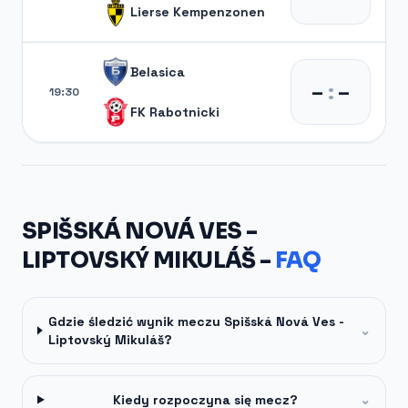
Lierse Kempenzonen
Belasica
–
:
–
19:30
FK Rabotnicki
SPIŠSKÁ NOVÁ VES -
LIPTOVSKÝ MIKULÁŠ -
FAQ
Gdzie śledzić wynik meczu Spišská Nová Ves -
⌄
Liptovský Mikuláš?
Kiedy rozpoczyna się mecz?
⌄