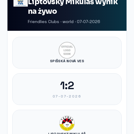
Liptovský Mikuláš wynik
na żywo
Friendlies Clubs · world · 07-07-2026
SPIŠSKÁ NOVÁ VES
1:2
07-07-2026
LIPTOVSKÝ MIKULÁŠ