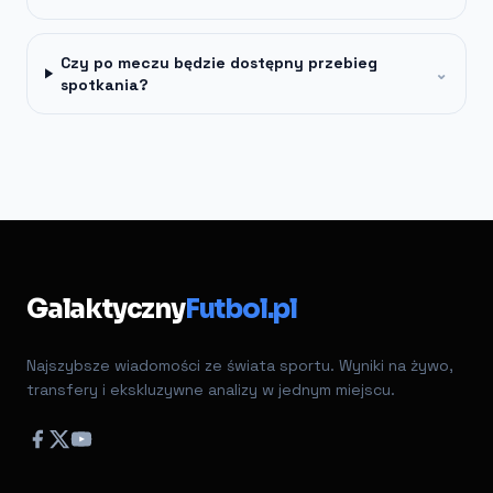
Czy po meczu będzie dostępny przebieg
⌄
spotkania?
Galaktyczny
Futbol.pl
Najszybsze wiadomości ze świata sportu. Wyniki na żywo,
transfery i ekskluzywne analizy w jednym miejscu.