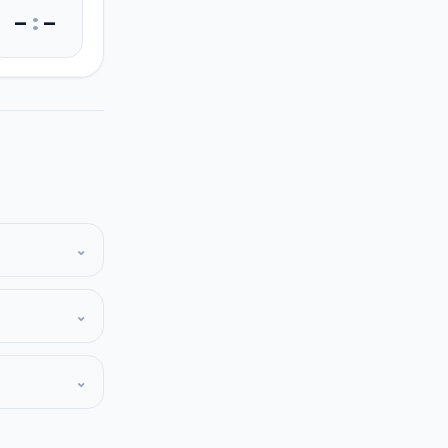
–
:
–
⌄
⌄
⌄