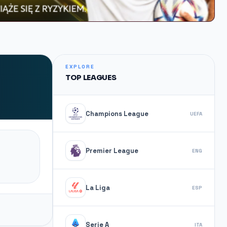
EXPLORE
TOP LEAGUES
Champions League
UEFA
Premier League
ENG
La Liga
ESP
Serie A
ITA