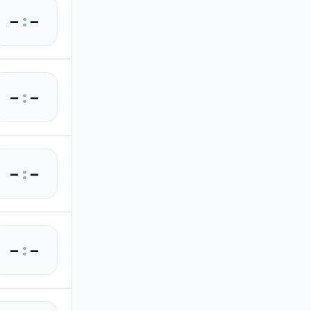
–
:
–
–
:
–
–
:
–
–
:
–