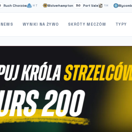
 Chorzów
Wolverhampton
Port Vale
Wycombe
S
HT
3:0
1H
1:1
NEWS
WYNIKI NA ŻYWO
SKRÓTY MECZÓW
TYPY