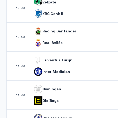
Zelzate
12:00
KRC Genk II
Racing Santander II
12:30
Real Avilés
Juventus Turyn
13:00
Inter Mediolan
Binningen
13:00
Old Boys