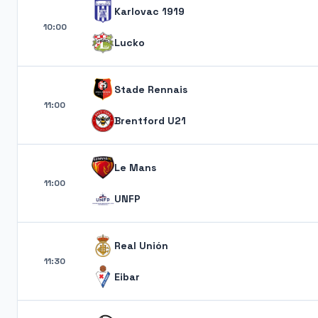
Karlovac 1919
10:00
Lucko
Stade Rennais
11:00
Brentford U21
Le Mans
11:00
UNFP
Real Unión
11:30
Eibar