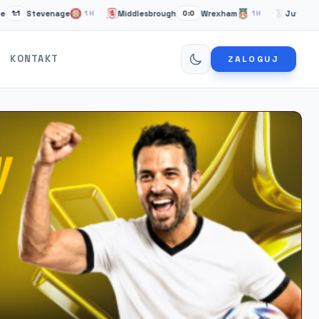
tevenage
Middlesbrough
Wrexham
Juventus Turyn
1H
0:0
1H
KONTAKT
ZALOGUJ