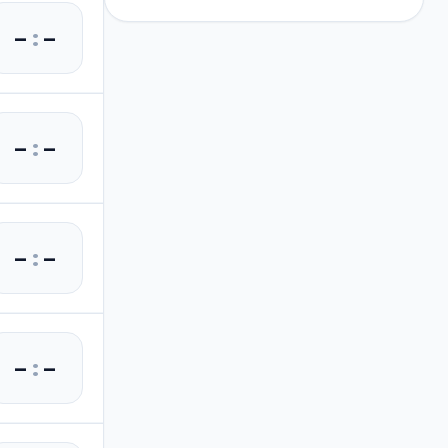
–
:
–
–
:
–
–
:
–
–
:
–