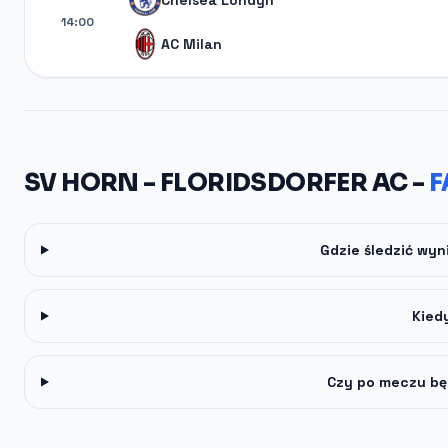
Chelsea Londyn
14:00
AC Milan
SV HORN - FLORIDSDORFER AC -
F
Gdzie śledzić wyn
Kied
Czy po meczu bę