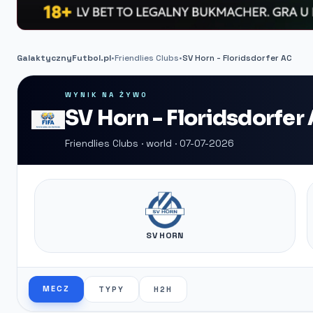
GalaktycznyFutbol.pl
•
Friendlies Clubs
•
SV Horn - Floridsdorfer AC
WYNIK NA ŻYWO
SV Horn - Floridsdorfer
Friendlies Clubs · world · 07-07-2026
SV HORN
MECZ
TYPY
H2H