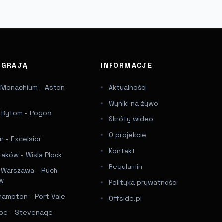
J GRAJĄ
INFORMACJE
 Monachium - Aston
Aktualności
Wyniki na żywo
a Bytom - Pogoń
Skróty wideo
e
O projekcie
 - Excelsior
Kontakt
raków - Wisla Plock
Regulamin
a Warszawa - Ruch
ów
Polityka prywatności
hampton - Port Vale
Offside.pl
e - Stevenage