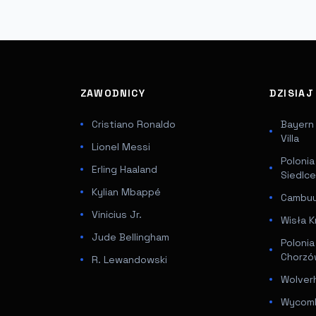
ZAWODNICY
DZISIA
Cristiano Ronaldo
Bayern
Villa
Lionel Messi
Poloni
Erling Haaland
Siedlc
Kylian Mbappé
Cambuur
Vinicius Jr.
Wisła K
Jude Bellingham
Poloni
Chorz
R. Lewandowski
Wolver
Wycomb