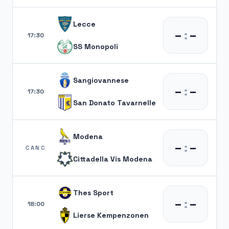
Lecce
–
:
–
17:30
SS Monopoli
Sangiovannese
–
:
–
17:30
San Donato Tavarnelle
Modena
–
:
–
CANC
Cittadella Vis Modena
Thes Sport
–
:
–
18:00
Lierse Kempenzonen