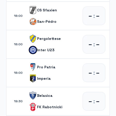
CS Sfaxien
–
:
–
18:00
San-Pédro
Pergolettese
–
:
–
18:00
Inter U23
Pro Patria
–
:
–
18:00
Imperia
Belasica
–
:
–
19:30
FK Rabotnicki