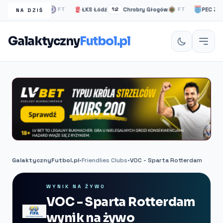
helsea Londyn
ŁKS Łódź
Chrobry Głogów
PEC Zwolle
FT
1:2
FT
NA DZIŚ
Galaktyczny
Futbol.pl
GalaktycznyFutbol.pl
•
Friendlies Clubs
•
VOC - Sparta Rotterdam
WYNIK NA ŻYWO
VOC - Sparta Rotterdam
wynik na żywo