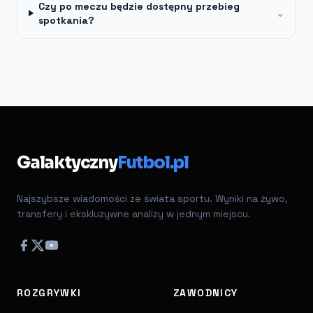
Czy po meczu będzie dostępny przebieg
⌄
spotkania?
Galaktyczny
Futbol.pl
Najszybsze wiadomości ze świata sportu. Wyniki na żywo,
transfery i ekskluzywne analizy w jednym miejscu.
ROZGRYWKI
ZAWODNICY