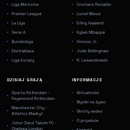
Liga Mistrzów
Cristiano Ronaldo
Premier League
Lionel Messi
La Liga
Erling Haaland
Serie A
Kylian Mbappé
Bundesliga
Vinicius Jr.
Ekstraklasa
Jude Bellingham
Liga Europy
R. Lewandowski
DZISIAJ GRAJĄ
INFORMACJE
Sparta Rotterdam -
Aktualności
Feyenoord Rotterdam
Wyniki na żywo
Manchester City -
Skróty wideo
Atletico Madryt
O projekcie
Johor Darul Takzim FC -
Chelsea Londyn
Kontakt