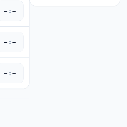
–
:
–
–
:
–
–
:
–