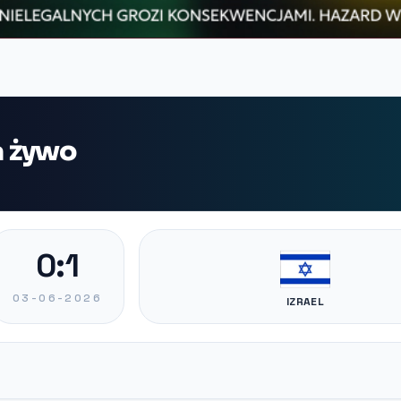
a żywo
0:1
03-06-2026
IZRAEL