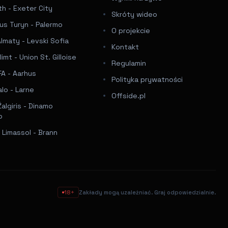
h - Exeter City
Skróty wideo
us Turyn - Palermo
O projekcie
Almaty - Levski Sofia
Kontakt
imt - Union St. Gilloise
Regulamin
FA - Aarhus
Polityka prywatności
lo - Larne
Offside.pl
algiris - Dinamo
b
 Limassol - Brann
18+
Zakłady mogą uzależniać. Graj odpowiedzialnie.