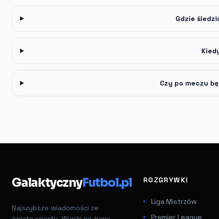
Gdzie śledzi
Kied
Czy po meczu bę
Galaktyczny
Futbol.pl
ROZGRYWKI
Liga Mistrzów
Najszybsze wiadomości ze
Premier League
świata sportu. Wyniki na żywo,