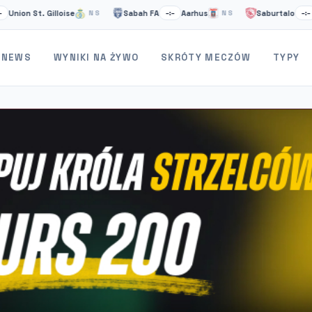
n St. Gilloise
Sabah FA
Aarhus
Saburtalo
Larn
NS
–:–
NS
–:–
NEWS
WYNIKI NA ŻYWO
SKRÓTY MECZÓW
TYPY