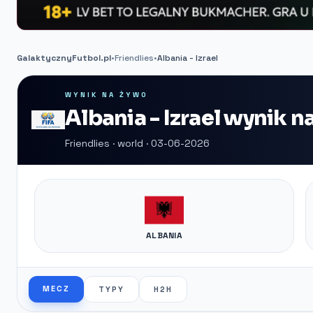
GalaktycznyFutbol.pl
•
Friendlies
•
Albania - Izrael
WYNIK NA ŻYWO
Albania - Izrael wynik n
Friendlies · world · 03-06-2026
ALBANIA
MECZ
TYPY
H2H