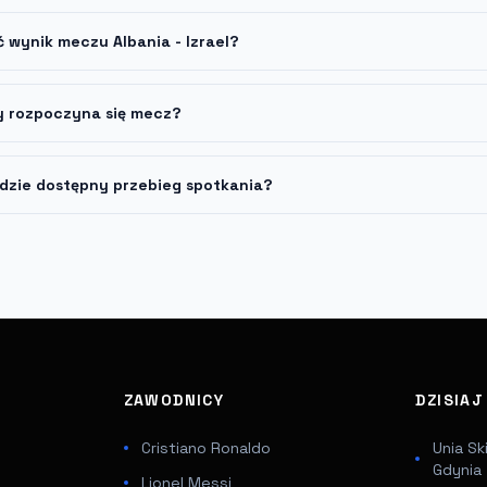
ć wynik meczu Albania - Izrael?
y rozpoczyna się mecz?
dzie dostępny przebieg spotkania?
ZAWODNICY
DZISIA
Cristiano Ronaldo
Unia Sk
Gdynia
Lionel Messi