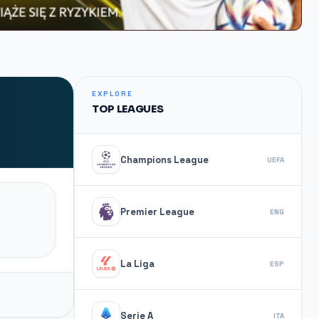
EXPLORE
TOP LEAGUES
Champions League
UEFA
Premier League
ENG
La Liga
ESP
Serie A
ITA