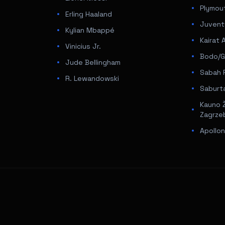
Plymout
Erling Haaland
Juvent
Kylian Mbappé
Kairat 
Vinicius Jr.
Bodo/Gl
Jude Bellingham
Sabah 
R. Lewandowski
Saburta
Kauno Ž
Zagrze
Apollon