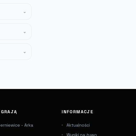
⌄
⌄
⌄
J GRAJĄ
INFORMACJE
ierniewice - Arka
Aktualności
Wyniki na żywo