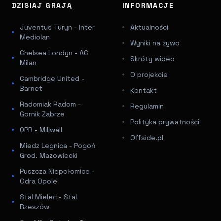
DZISIAJ GRAJĄ
INFORMACJE
Juventus Turyn - Inter
Aktualności
Mediolan
Wyniki na żywo
Chelsea Londyn - AC
Skróty wideo
Milan
O projekcie
Cambridge United -
Barnet
Kontakt
Radomiak Radom -
Regulamin
Gornik Zabrze
Polityka prywatności
QPR - Millwall
Offside.pl
Miedz Legnica - Pogoń
Grod. Mazowiecki
Puszcza Niepołomice -
Odra Opole
Stal Mielec - Stal
Rzeszów