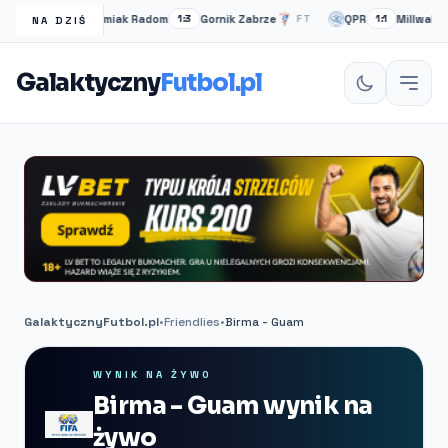
Radomiak Radom
Gornik Zabrze
QPR
Millwall
FT
1:3
FT
1:1
NA DZIŚ
Galaktyczny
Futbol.pl
GalaktycznyFutbol.pl
•
Friendlies
•
Birma - Guam
WYNIK NA ŻYWO
Birma - Guam wynik na
żywo