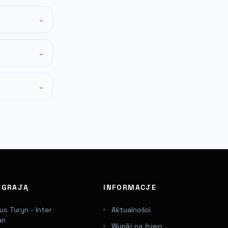
⌄
⌄
⌄
J GRAJĄ
INFORMACJE
s Turyn - Inter
Aktualności
an
Wyniki na żywo