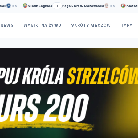
Miedz Legnica
Pogoń Grod. Mazowiecki
Puszcza Niep
NS
–:–
NS
NEWS
WYNIKI NA ŻYWO
SKRÓTY MECZÓW
TYPY