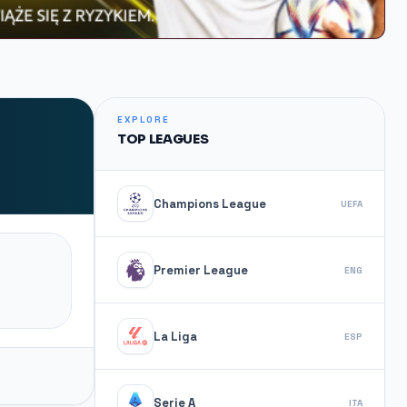
EXPLORE
TOP LEAGUES
Champions League
UEFA
Premier League
ENG
La Liga
ESP
Serie A
ITA