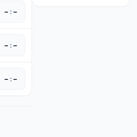
–
:
–
–
:
–
–
:
–