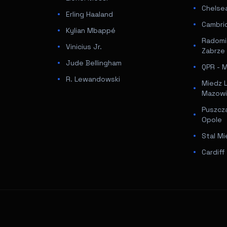
Chelsea
Erling Haaland
Cambri
Kylian Mbappé
Radomi
Vinicius Jr.
Zabrze
Jude Bellingham
QPR - Mi
R. Lewandowski
Miedz 
Mazowi
Puszcz
Opole
Stal Mi
Cardif