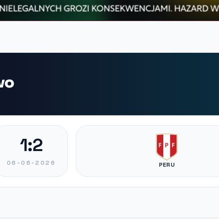
wo
1:2
06-06-2026
PERU