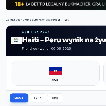
GalaktycznyFutbol.pl
•
Friendlies
•
Haiti - Peru
WYNIK NA ŻYWO
Haiti - Peru wynik na ży
Friendlies · world · 06-06-2026
HAITI
MECZ
TYPY
H2H