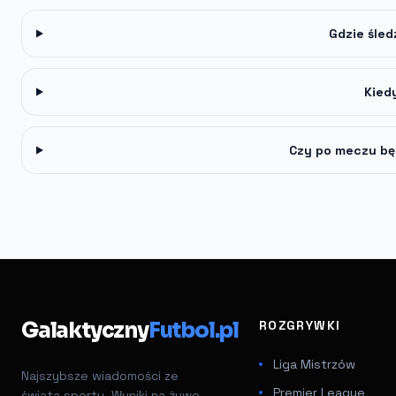
Gdzie śled
Kied
Czy po meczu bę
Galaktyczny
Futbol.pl
ROZGRYWKI
Liga Mistrzów
Najszybsze wiadomości ze
Premier League
świata sportu. Wyniki na żywo,