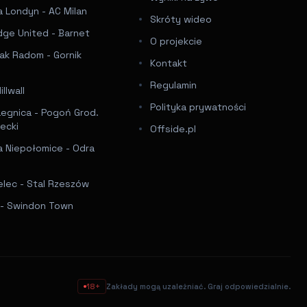
 Londyn - AC Milan
Skróty wideo
dge United - Barnet
O projekcie
ak Radom - Gornik
Kontakt
Regulamin
llwall
Polityka prywatności
Legnica - Pogoń Grod.
ecki
Offside.pl
a Niepołomice - Odra
elec - Stal Rzeszów
f - Swindon Town
18+
Zakłady mogą uzależniać. Graj odpowiedzialnie.