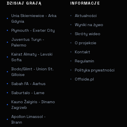
DZISIAJ GRAJĄ
INFORMACJE
Unia Skierniewice - Arka
Aktualności
Gdynia
Wyniki na żywo
Plymouth - Exeter City
Skróty wideo
Juventus Turyn -
O projekcie
Palermo
Kontakt
Kairat Almaty - Levski
Sofia
Regulamin
Bodo/Glimt - Union St.
Polityka prywatności
Gilloise
Offside.pl
Sabah FA - Aarhus
Saburtalo - Larne
Kauno Žalgiris - Dinamo
Zagrzeb
Apollon Limassol -
Brann