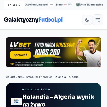
grzeb
Apollon Limassol
Brann
Unia Skierniewice
NS
–:–
NS
2:0
NA DZIŚ
Galaktyczny
Futbol.pl
GalaktycznyFutbol.pl
•
Friendlies
•
Holandia - Algeria
WYNIK NA ŻYWO
Holandia - Algeria wynik
na żywo