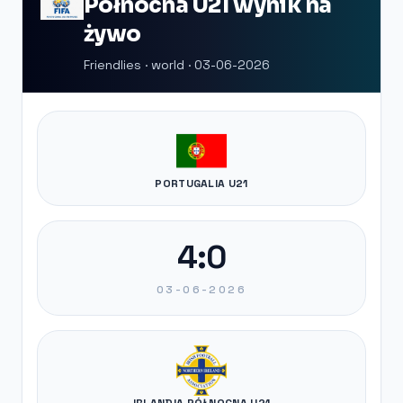
Północna U21 wynik na
żywo
Friendlies · world · 03-06-2026
PORTUGALIA U21
4:0
03-06-2026
IRLANDIA PÓŁNOCNA U21