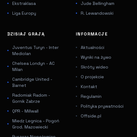
Ekstraklasa
Jude Bellingham
Liga Europy
R. Lewandowski
DZISIAJ GRAJĄ
INFORMACJE
Juventus Turyn - Inter
Aktualności
Mediolan
Wyniki na żywo
Chelsea Londyn - AC
Skróty wideo
Milan
O projekcie
Cambridge United -
Barnet
Kontakt
Radomiak Radom -
Regulamin
Gornik Zabrze
Polityka prywatności
QPR - Millwall
Offside.pl
Miedz Legnica - Pogoń
Grod. Mazowiecki
Puszcza Niepołomice -