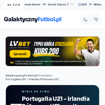
Radomiak Radom
Gornik Zabrze
QPR
Millwall
FT
1:3
FT
1:1
NA DZIŚ
Galaktyczny
Futbol.pl
GalaktycznyFutbol.pl
•
Friendlies
•
Portugalia U21 - Irlandia Północna U21
WYNIK NA ŻYWO
Portugalia U21 - Irlandia