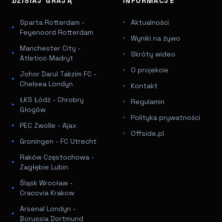
DZISIAJ GRAJĄ
INFORMACJE
Sparta Rotterdam -
Aktualności
Feyenoord Rotterdam
Wyniki na żywo
Manchester City -
Skróty wideo
Atletico Madryt
O projekcie
Johor Darul Takzim FC -
Chelsea Londyn
Kontakt
ŁKS Łódź - Chrobry
Regulamin
Głogów
Polityka prywatności
PEC Zwolle - Ajax
Offside.pl
Groningen - FC Utrecht
Raków Częstochowa -
Zagłębie Lubin
Śląsk Wrocław -
Cracovia Krakow
Arsenal Londyn -
Borussia Dortmund