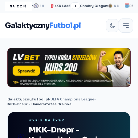
Chelsea Londyn
ŁKS Łódź
Chrobry Głogów
PEC Zwo
1H
–:–
NS
NA DZIŚ
Galaktyczny
Futbol.pl
GalaktycznyFutbol.pl
•
UEFA Champions League
•
MKK-Dnepr - Universitatea Craiova
WYNIK NA ŻYWO
MKK-Dnepr -