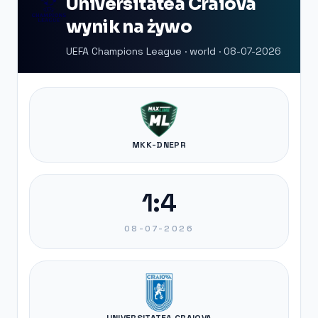
Universitatea Craiova
wynik na żywo
UEFA Champions League · world · 08-07-2026
MKK-DNEPR
1:4
08-07-2026
UNIVERSITATEA CRAIOVA