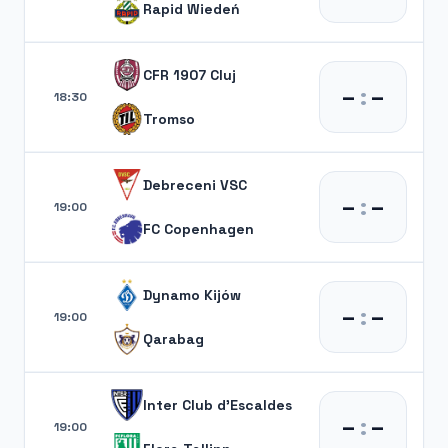
Rapid Wiedeń
CFR 1907 Cluj
–
:
–
18:30
Tromso
Debreceni VSC
–
:
–
19:00
FC Copenhagen
Dynamo Kijów
–
:
–
19:00
Qarabag
Inter Club d'Escaldes
–
:
–
19:00