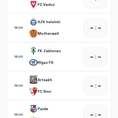
FC Vaduz
HJK helsinki
–
:
–
18:00
Motherwell
FK Jablonec
–
:
–
18:00
Rīgas FS
Artsakh
–
:
–
18:00
FC Sion
Paide
–
:
–
18:00