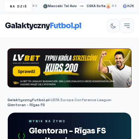
gow Rangers
Maccabi Tel Aviv
CSKA Sofia
HJK helsi
NS
–:–
NS
NA DZIŚ
Galaktyczny
Futbol.pl
GalaktycznyFutbol.pl
•
UEFA Europa Conference League
•
Glentoran - Rīgas FS
WYNIK NA ŻYWO
Glentoran - Rīgas FS