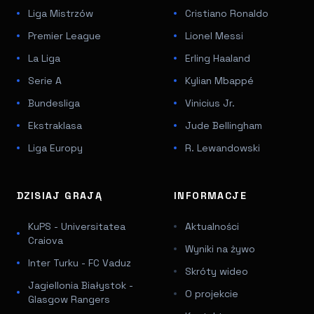
Liga Mistrzów
Cristiano Ronaldo
Premier League
Lionel Messi
La Liga
Erling Haaland
Serie A
Kylian Mbappé
Bundesliga
Vinicius Jr.
Ekstraklasa
Jude Bellingham
Liga Europy
R. Lewandowski
DZISIAJ GRAJĄ
INFORMACJE
KuPS - Universitatea
Aktualności
Craiova
Wyniki na żywo
Inter Turku - FC Vaduz
Skróty wideo
Jagiellonia Białystok -
O projekcie
Glasgow Rangers