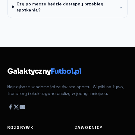
Czy po meczu będzie dostępny przebieg
⌄
spotkania?
Galaktyczny
Futbol.pl
Najszybsze wiadomości ze świata sportu. Wyniki na żywo,
transfery i ekskluzywne analizy w jednym miejscu.
ROZGRYWKI
ZAWODNICY