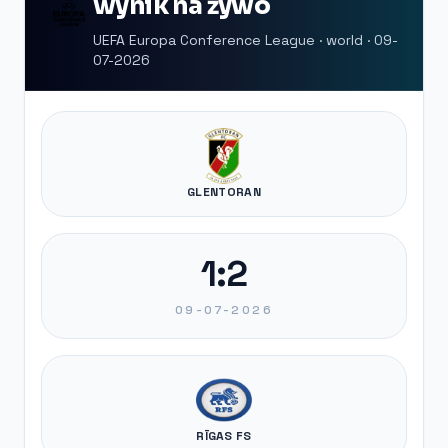
wynik na żywo
UEFA Europa Conference League · world · 09-
07-2026
GLENTORAN
1:2
09-07-2026
RĪGAS FS