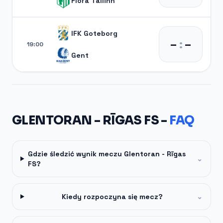
Flora Tallinn
IFK Goteborg
–
:
–
19:00
Gent
GLENTORAN - RĪGAS FS -
FAQ
Gdzie śledzić wynik meczu Glentoran - Rīgas
⌄
FS?
Kiedy rozpoczyna się mecz?
⌄