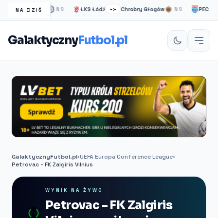
helsea Londyn
ŁKS Łódź
Chrobry Głogów
PEC Zwoll
NS
–:–
NS
NA DZIŚ
Galaktyczny
Futbol.pl
GalaktycznyFutbol.pl
•
UEFA Europa Conference League
•
Petrovac - FK Zalgiris Vilnius
WYNIK NA ŻYWO
Petrovac - FK Zalgiris