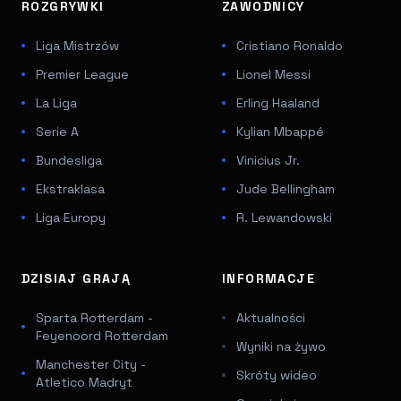
ROZGRYWKI
ZAWODNICY
Liga Mistrzów
Cristiano Ronaldo
Premier League
Lionel Messi
La Liga
Erling Haaland
Serie A
Kylian Mbappé
Bundesliga
Vinicius Jr.
Ekstraklasa
Jude Bellingham
Liga Europy
R. Lewandowski
DZISIAJ GRAJĄ
INFORMACJE
Sparta Rotterdam -
Aktualności
Feyenoord Rotterdam
Wyniki na żywo
Manchester City -
Skróty wideo
Atletico Madryt