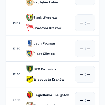
Zagłębie Lubin
Śląsk Wrocław
–
:
–
14:45
Cracovia Krakow
Lech Poznan
–
:
–
17:30
Piast Gliwice
GKS Katowice
–
:
–
17:30
Wieczysta Kraków
Jagiellonia Białystok
–
:
–
20:15