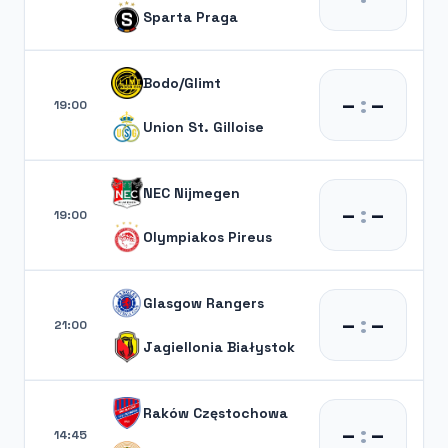
Sparta Praga
Bodo/Glimt
–
:
–
19:00
Union St. Gilloise
NEC Nijmegen
–
:
–
19:00
Olympiakos Pireus
Glasgow Rangers
–
:
–
21:00
Jagiellonia Białystok
Raków Częstochowa
–
:
–
14:45