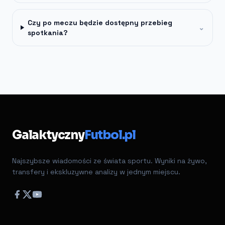
Czy po meczu będzie dostępny przebieg
⌄
spotkania?
Galaktyczny
Futbol.pl
Najszybsze wiadomości ze świata sportu. Wyniki na żywo,
transfery i ekskluzywne analizy w jednym miejscu.