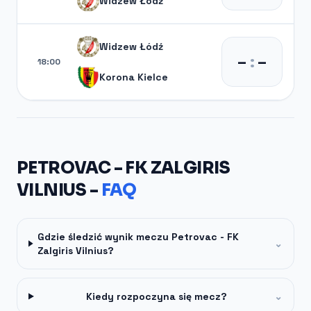
Widzew Łódź
Widzew Łódź
–
:
–
18:00
Korona Kielce
PETROVAC - FK ZALGIRIS
VILNIUS -
FAQ
Gdzie śledzić wynik meczu Petrovac - FK
⌄
Zalgiris Vilnius?
Kiedy rozpoczyna się mecz?
⌄