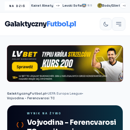
ermo
Kairat Almaty
Levski Sofia
Bodo/Glimt
Un
NS
–:–
NS
–:–
NA DZIŚ
Galaktyczny
Futbol.pl
GalaktycznyFutbol.pl
•
UEFA Europa League
•
Vojvodina - Ferencvarosi TC
WYNIK NA ŻYWO
Vojvodina - Ferencvarosi