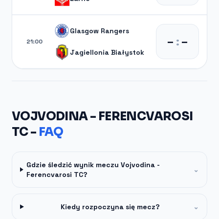
Glasgow Rangers
–
:
–
21:00
Jagiellonia Białystok
VOJVODINA - FERENCVAROSI
TC -
FAQ
Gdzie śledzić wynik meczu Vojvodina -
⌄
Ferencvarosi TC?
Kiedy rozpoczyna się mecz?
⌄