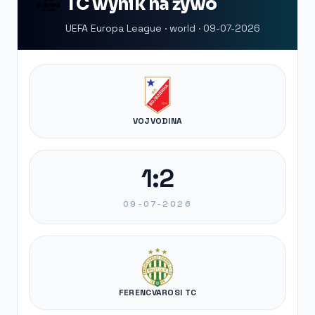
TC wynik na żywo
UEFA Europa League · world · 09-07-2026
VOJVODINA
1:2
09-07-2026
FERENCVAROSI TC