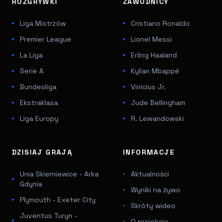
ROZGRYWKI
ZAWODNICY
Liga Mistrzów
Cristiano Ronaldo
Premier League
Lionel Messi
La Liga
Erling Haaland
Serie A
Kylian Mbappé
Bundesliga
Vinicius Jr.
Ekstraklasa
Jude Bellingham
Liga Europy
R. Lewandowski
DZISIAJ GRAJĄ
INFORMACJE
Unia Skierniewice - Arka
Aktualności
Gdynia
Wyniki na żywo
Plymouth - Exeter City
Skróty wideo
Juventus Turyn -
O projekcie