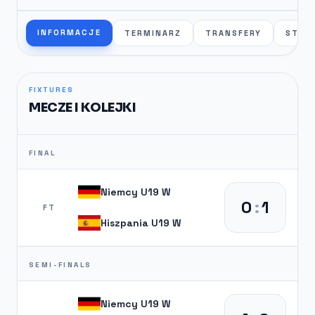
INFORMACJE
TERMINARZ
TRANSFERY
STAT
FIXTURES
MECZE I KOLEJKI
FINAL
Niemcy U19 W
0
:
1
FT
Hiszpania U19 W
SEMI-FINALS
Niemcy U19 W