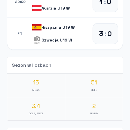
1
:
0
20:00
Austria U19 W
Hiszpania U19 W
3
:
0
FT
Szwecja U19 W
Sezon w liczbach
15
51
MECZE
GOLE
3.4
2
GOLE / MECZ
REMISY