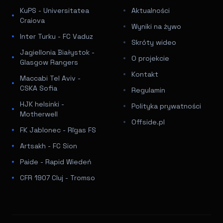
KuPS - Universitatea
Aktualności
Craiova
Wyniki na żywo
Inter Turku - FC Vaduz
Skróty wideo
Jagiellonia Białystok -
O projekcie
Glasgow Rangers
Kontakt
Maccabi Tel Aviv -
CSKA Sofia
Regulamin
HJK helsinki -
Polityka prywatności
Motherwell
Offside.pl
FK Jablonec - Rīgas FS
Artsakh - FC Sion
Paide - Rapid Wiedeń
CFR 1907 Cluj - Tromso