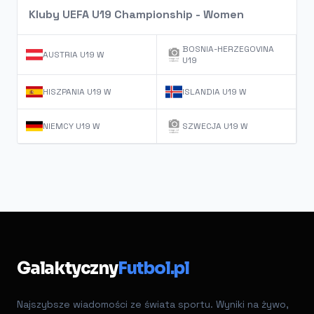
Kluby UEFA U19 Championship - Women
BOSNIA-HERZEGOVINA
AUSTRIA U19 W
U19
HISZPANIA U19 W
ISLANDIA U19 W
NIEMCY U19 W
SZWECJA U19 W
Galaktyczny
Futbol.pl
Najszybsze wiadomości ze świata sportu. Wyniki na żywo,