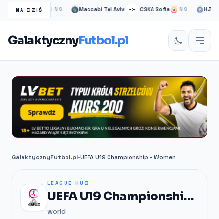
asgow Rangers
Maccabi Tel Aviv
CSKA Sofia
HJK hel
NS
–:–
NS
NA DZIŚ
Galaktyczny
Futbol.pl
GalaktycznyFutbol.pl
•
UEFA U19 Championship - Women
LEAGUE HUB
UEFA U19 Championship - Women
world