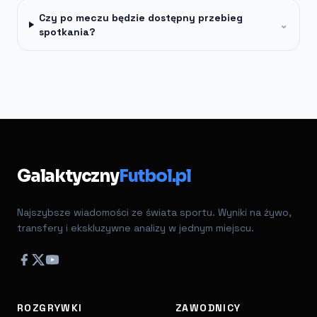
Czy po meczu będzie dostępny przebieg
⌄
spotkania?
Galaktyczny
Futbol.pl
Najszybsze wiadomości ze świata sportu. Wyniki na żywo,
transfery i ekskluzywne analizy w jednym miejscu.
ROZGRYWKI
ZAWODNICY