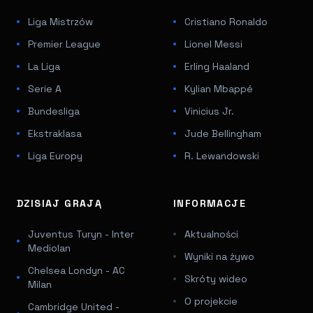
Liga Mistrzów
Cristiano Ronaldo
Premier League
Lionel Messi
La Liga
Erling Haaland
Serie A
Kylian Mbappé
Bundesliga
Vinicius Jr.
Ekstraklasa
Jude Bellingham
Liga Europy
R. Lewandowski
DZISIAJ GRAJĄ
INFORMACJE
Juventus Turyn - Inter
Aktualności
Mediolan
Wyniki na żywo
Chelsea Londyn - AC
Skróty wideo
Milan
O projekcie
Cambridge United -