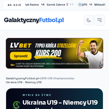
Radomiak Radom
Gornik Zabrze
QPR
Millwall
FT
1:3
FT
1:1
P
NA DZIŚ
Galaktyczny
Futbol.pl
GalaktycznyFutbol.pl
•
UEFA U19 Championship
•
Ukraina U19 - Niemcy U19
WYNIK NA ŻYWO
Ukraina U19 - Niemcy U19