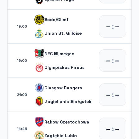
Bodo/Glimt
–
:
–
19:00
Union St. Gilloise
NEC Nijmegen
–
:
–
19:00
Olympiakos Pireus
Glasgow Rangers
–
:
–
21:00
Jagiellonia Białystok
Raków Częstochowa
–
:
–
14:45
Zagłębie Lubin