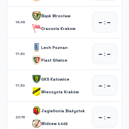
Śląsk Wrocław
–
:
–
14:45
Cracovia Krakow
Lech Poznan
–
:
–
17:30
Piast Gliwice
GKS Katowice
–
:
–
17:30
Wieczysta Kraków
Jagiellonia Białystok
–
:
–
20:15
Widzew Łódź