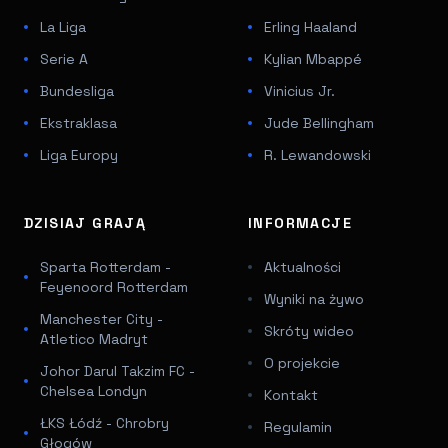
La Liga
Erling Haaland
Serie A
Kylian Mbappé
Bundesliga
Vinicius Jr.
Ekstraklasa
Jude Bellingham
Liga Europy
R. Lewandowski
DZISIAJ GRAJĄ
INFORMACJE
Sparta Rotterdam -
Aktualności
Feyenoord Rotterdam
Wyniki na żywo
Manchester City -
Skróty wideo
Atletico Madryt
O projekcie
Johor Darul Takzim FC -
Chelsea Londyn
Kontakt
ŁKS Łódź - Chrobry
Regulamin
Głogów