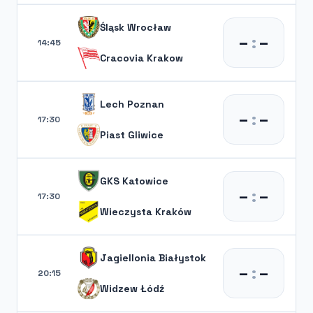
Śląsk Wrocław
–
:
–
14:45
Cracovia Krakow
Lech Poznan
–
:
–
17:30
Piast Gliwice
GKS Katowice
–
:
–
17:30
Wieczysta Kraków
Jagiellonia Białystok
–
:
–
20:15
Widzew Łódź