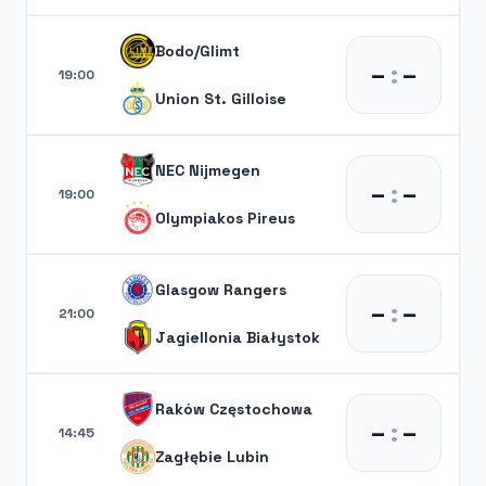
Bodo/Glimt
–
:
–
19:00
Union St. Gilloise
NEC Nijmegen
–
:
–
19:00
Olympiakos Pireus
Glasgow Rangers
–
:
–
21:00
Jagiellonia Białystok
Raków Częstochowa
–
:
–
14:45
Zagłębie Lubin