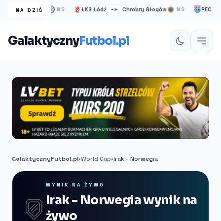
helsea Londyn
ŁKS Łódź
Chrobry Głogów
PEC Zwoll
NS
–:–
NS
NA DZIŚ
Galaktyczny
Futbol.pl
GalaktycznyFutbol.pl
•
World Cup
•
Irak - Norwegia
WYNIK NA ŻYWO
Irak - Norwegia wynik na
żywo