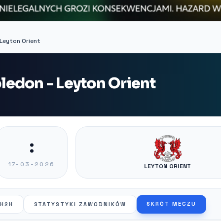
Leyton Orient
edon - Leyton Orient
:
17-03-2026
LEYTON ORIENT
SKRÓT MECZU
H2H
STATYSTYKI ZAWODNIKÓW