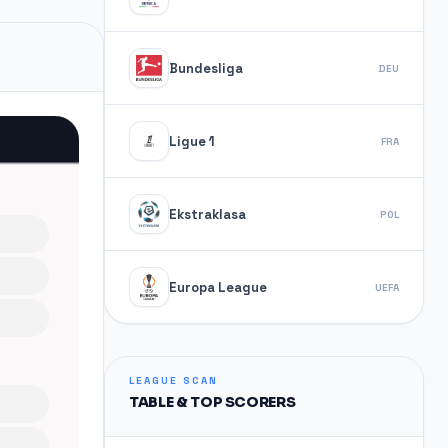
Bundesliga
DEU
Ligue 1
FRA
Ekstraklasa
POL
Europa League
UEFA
LEAGUE SCAN
TABLE & TOP SCORERS