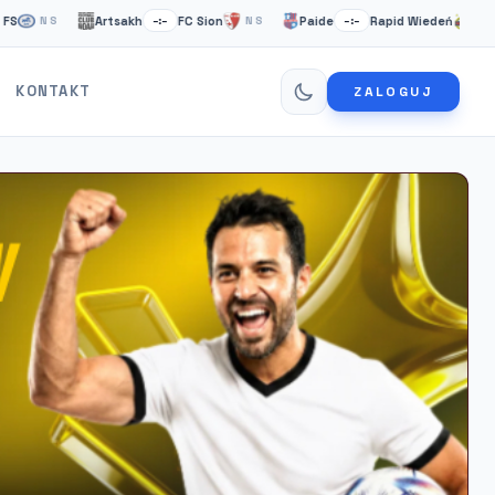
Artsakh
FC Sion
Paide
Rapid Wiedeń
NS
–:–
NS
–:–
NS
KONTAKT
ZALOGUJ