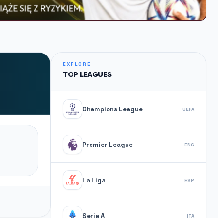
EXPLORE
TOP LEAGUES
Champions League
UEFA
Premier League
ENG
La Liga
ESP
Serie A
ITA