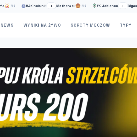
HJK helsinki
Motherwell
FK Jablonec
Rīgas FS
NS
–:–
NS
–:–
NEWS
WYNIKI NA ŻYWO
SKRÓTY MECZÓW
TYPY