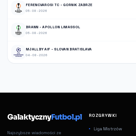
FERENCVAROSI TC - GORNIK ZABRZE
05-08-2026
BRANN - APOLLON LIMASSOL
05-08-2026
MJALLBY AIF - SLOVAN BRATISLAVA
04-08-2026
Galaktyczny
Futbol.pl
ROZGRYWKI
Liga Mistrzów
Najszybsze wiadomości ze