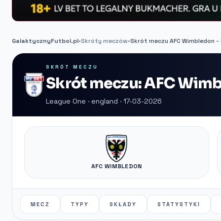
GalaktycznyFutbol.pl
•
Skróty meczów
•
Skrót meczu AFC Wimbledon - 
SKRÓT MECZU
Skrót meczu: AFC Wimbl
League One · england · 17-03-2026
AFC WIMBLEDON
MECZ
TYPY
SKŁADY
STATYSTYKI