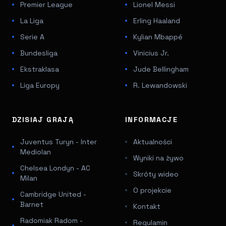
Premier League
Lionel Messi
La Liga
Erling Haaland
Serie A
Kylian Mbappé
Bundesliga
Vinicius Jr.
Ekstraklasa
Jude Bellingham
Liga Europy
R. Lewandowski
DZISIAJ GRAJĄ
INFORMACJE
Juventus Turyn - Inter
Aktualności
Mediolan
Wyniki na żywo
Chelsea Londyn - AC
Skróty wideo
Milan
O projekcie
Cambridge United -
Barnet
Kontakt
Radomiak Radom -
Regulamin