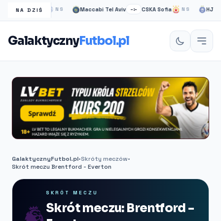
asgow Rangers
Maccabi Tel Aviv
CSKA Sofia
HJK hel
NS
–:–
NS
NA DZIŚ
Galaktyczny
Futbol.pl
GalaktycznyFutbol.pl
•
Skróty meczów
•
Skrót meczu Brentford - Everton
SKRÓT MECZU
Skrót meczu: Brentford -