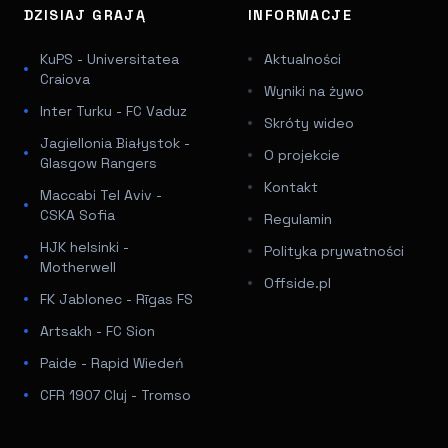
DZISIAJ GRAJĄ
INFORMACJE
KuPS - Universitatea
Aktualności
Craiova
Wyniki na żywo
Inter Turku - FC Vaduz
Skróty wideo
Jagiellonia Białystok -
O projekcie
Glasgow Rangers
Kontakt
Maccabi Tel Aviv -
CSKA Sofia
Regulamin
HJK helsinki -
Polityka prywatności
Motherwell
Offside.pl
FK Jablonec - Rīgas FS
Artsakh - FC Sion
Paide - Rapid Wiedeń
CFR 1907 Cluj - Tromso