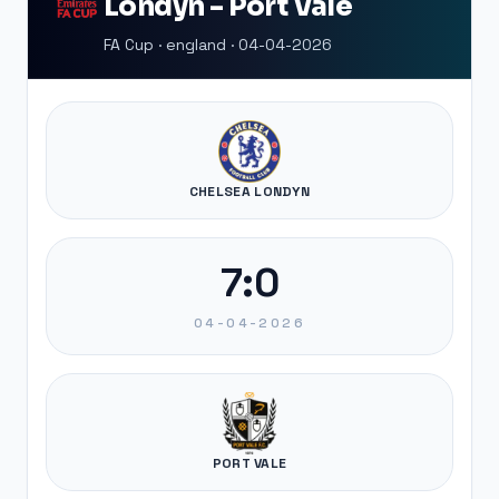
Londyn - Port Vale
FA Cup · england · 04-04-2026
CHELSEA LONDYN
7:0
04-04-2026
PORT VALE