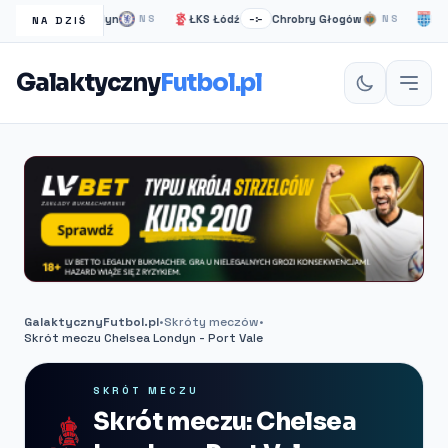
Chelsea Londyn
ŁKS Łódź
Chrobry Głogów
PEC Z
:–
NS
–:–
NS
NA DZIŚ
Galaktyczny
Futbol.pl
GalaktycznyFutbol.pl
•
Skróty meczów
•
Skrót meczu Chelsea Londyn - Port Vale
SKRÓT MECZU
Skrót meczu: Chelsea