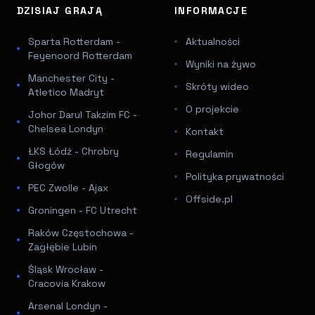
DZISIAJ GRAJĄ
INFORMACJE
Sparta Rotterdam -
Aktualności
Feyenoord Rotterdam
Wyniki na żywo
Manchester City -
Skróty wideo
Atletico Madryt
O projekcie
Johor Darul Takzim FC -
Chelsea Londyn
Kontakt
ŁKS Łódź - Chrobry
Regulamin
Głogów
Polityka prywatności
PEC Zwolle - Ajax
Offside.pl
Groningen - FC Utrecht
Raków Częstochowa -
Zagłębie Lubin
Śląsk Wrocław -
Cracovia Krakow
Arsenal Londyn -