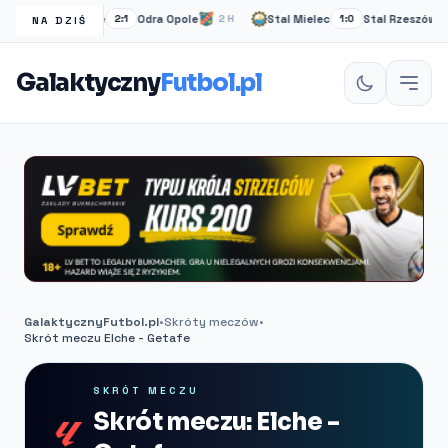
cza Niepołomice
Odra Opole
Stal Mielec
Stal Rzeszów
2:1
2H
1:0
NA DZIŚ
Galaktyczny
Futbol.pl
GalaktycznyFutbol.pl
•
Skróty meczów
•
Skrót meczu Elche - Getafe
SKRÓT MECZU
Skrót meczu: Elche -