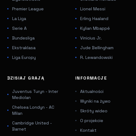
Premier League
Lionel Messi
La Liga
Erling Haaland
Serie A
Kylian Mbappé
Bundesliga
Vinicius Jr.
Ekstraklasa
Jude Bellingham
Liga Europy
R. Lewandowski
DZISIAJ GRAJĄ
INFORMACJE
Juventus Turyn - Inter
Aktualności
Mediolan
Wyniki na żywo
Chelsea Londyn - AC
Skróty wideo
Milan
O projekcie
Cambridge United -
Barnet
Kontakt