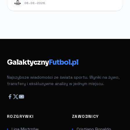
06-08-2026
Galaktyczny
Futbol.pl
Najszybsze wiadomości ze świata sportu. Wyniki na żywo,
transfery i ekskluzywne analizy w jednym miejscu.
ROZGRYWKI
ZAWODNICY
Liga Mistrzów
Cristiano Ronaldo