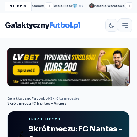
Wisła Kraków
Wisla Plock
Polonia Warszawa
Ruc
NS
–:–
NS
–:–
NA DZIŚ
Galaktyczny
Futbol.pl
GalaktycznyFutbol.pl
•
Skróty meczów
•
Skrót meczu FC Nantes - Angers
SKRÓT MECZU
Skrót meczu: FC Nantes -