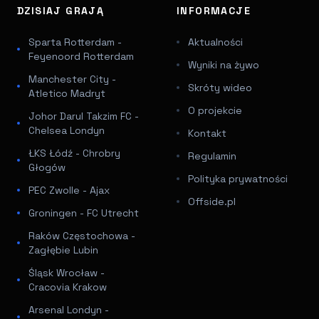
DZISIAJ GRAJĄ
INFORMACJE
Sparta Rotterdam -
Aktualności
Feyenoord Rotterdam
Wyniki na żywo
Manchester City -
Skróty wideo
Atletico Madryt
O projekcie
Johor Darul Takzim FC -
Chelsea Londyn
Kontakt
ŁKS Łódź - Chrobry
Regulamin
Głogów
Polityka prywatności
PEC Zwolle - Ajax
Offside.pl
Groningen - FC Utrecht
Raków Częstochowa -
Zagłębie Lubin
Śląsk Wrocław -
Cracovia Krakow
Arsenal Londyn -