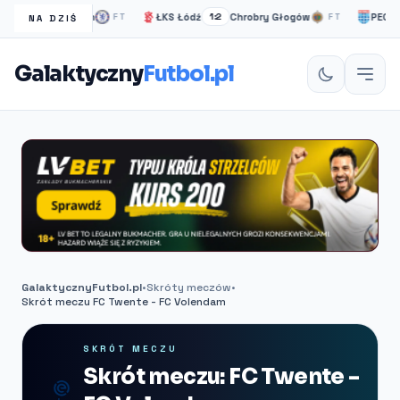
Chelsea Londyn
ŁKS Łódź
Chrobry Głogów
PEC Zwo
FT
1:2
FT
NA DZIŚ
Galaktyczny
Futbol.pl
GalaktycznyFutbol.pl
•
Skróty meczów
•
Skrót meczu FC Twente - FC Volendam
SKRÓT MECZU
Skrót meczu: FC Twente -