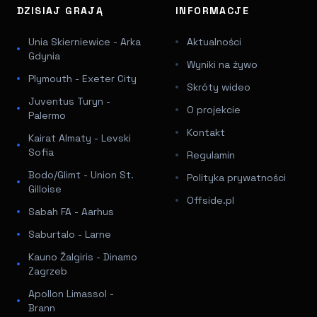
DZISIAJ GRAJĄ
INFORMACJE
Unia Skierniewice - Arka
Aktualności
Gdynia
Wyniki na żywo
Plymouth - Exeter City
Skróty wideo
Juventus Turyn -
O projekcie
Palermo
Kontakt
Kairat Almaty - Levski
Sofia
Regulamin
Bodo/Glimt - Union St.
Polityka prywatności
Gilloise
Offside.pl
Sabah FA - Aarhus
Saburtalo - Larne
Kauno Žalgiris - Dinamo
Zagrzeb
Apollon Limassol -
Brann