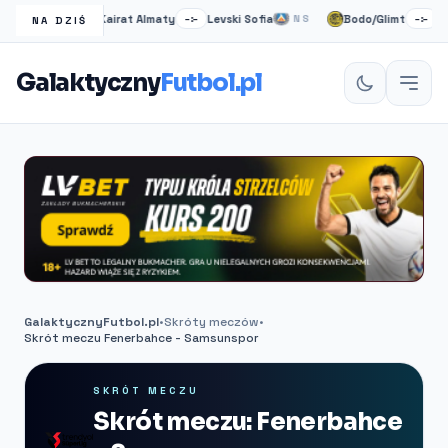
rmo
Kairat Almaty
Levski Sofia
Bodo/Glimt
Unio
NS
–:–
NS
–:–
NA DZIŚ
Galaktyczny
Futbol.pl
GalaktycznyFutbol.pl
•
Skróty meczów
•
Skrót meczu Fenerbahce - Samsunspor
SKRÓT MECZU
Skrót meczu: Fenerbahce