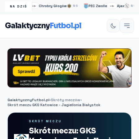
ŁKS Łódź
Chrobry Głogów
PEC Zwolle
Ajax
–:–
NS
–:–
NS
NA DZIŚ
Galaktyczny
Futbol.pl
GalaktycznyFutbol.pl
•
Skróty meczów
•
Skrót meczu GKS Katowice - Jagiellonia Białystok
SKRÓT MECZU
Skrót meczu: GKS