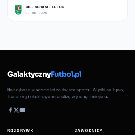
GILLINGHAM - LUTON
08-08-2026
Galaktyczny
Futbol.pl
Najszybsze wiadomości ze świata sportu. Wyniki na żywo,
transfery i ekskluzywne analizy w jednym miejscu.
ROZGRYWKI
ZAWODNICY