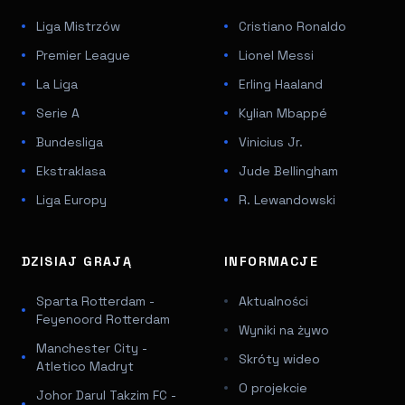
Liga Mistrzów
Cristiano Ronaldo
Premier League
Lionel Messi
La Liga
Erling Haaland
Serie A
Kylian Mbappé
Bundesliga
Vinicius Jr.
Ekstraklasa
Jude Bellingham
Liga Europy
R. Lewandowski
DZISIAJ GRAJĄ
INFORMACJE
Sparta Rotterdam -
Aktualności
Feyenoord Rotterdam
Wyniki na żywo
Manchester City -
Skróty wideo
Atletico Madryt
O projekcie
Johor Darul Takzim FC -