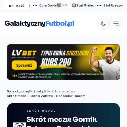
cza Niepołomice
Odra Opole
Stal Mielec
Stal Rzeszów
–:–
NS
–:–
NA DZIŚ
Galaktyczny
Futbol.pl
GalaktycznyFutbol.pl
•
Skróty meczów
•
Skrót meczu Gornik Zabrze - Radomiak Radom
SKRÓT MECZU
Skrót meczu: Gornik