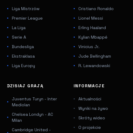
Liga Mistrzów
Cristiano Ronaldo
Premier League
Lionel Messi
La Liga
Erling Haaland
Serie A
Kylian Mbappé
Bundesliga
Vinicius Jr.
Ekstraklasa
Jude Bellingham
Liga Europy
R. Lewandowski
DZISIAJ GRAJĄ
INFORMACJE
Juventus Turyn - Inter
Aktualności
Mediolan
Wyniki na żywo
Chelsea Londyn - AC
Skróty wideo
Milan
O projekcie
Cambridge United -