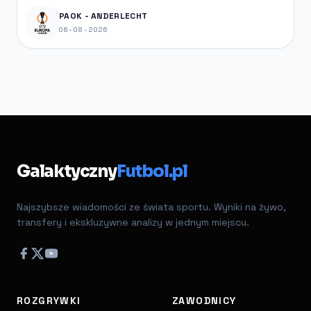
PAOK - ANDERLECHT
06-08-2026
Galaktyczny
Futbol.pl
Najszybsze wiadomości ze świata sportu. Wyniki na żywo,
transfery i ekskluzywne analizy w jednym miejscu.
ROZGRYWKI
ZAWODNICY