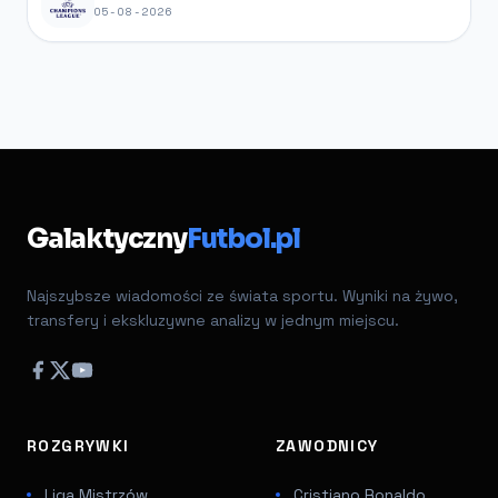
05-08-2026
Galaktyczny
Futbol.pl
Najszybsze wiadomości ze świata sportu. Wyniki na żywo,
transfery i ekskluzywne analizy w jednym miejscu.
ROZGRYWKI
ZAWODNICY
Liga Mistrzów
Cristiano Ronaldo