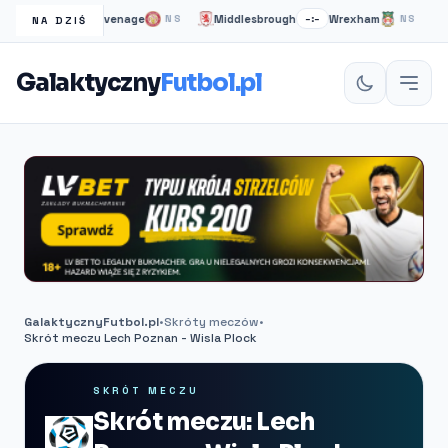
combe
Stevenage
Middlesbrough
Wrexham
J
–:–
NS
–:–
NS
NA DZIŚ
Galaktyczny
Futbol.pl
GalaktycznyFutbol.pl
•
Skróty meczów
•
Skrót meczu Lech Poznan - Wisla Plock
SKRÓT MECZU
Skrót meczu: Lech