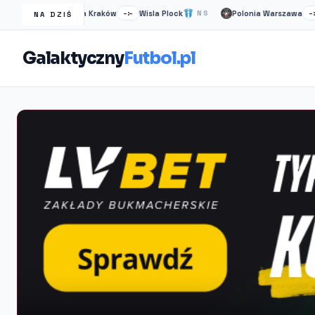
Wisła Kraków
Wisla Plock
Polonia Warszawa
Ruc
NS
–:–
NS
–:–
NA DZIŚ
Galaktyczny
Futbol.pl