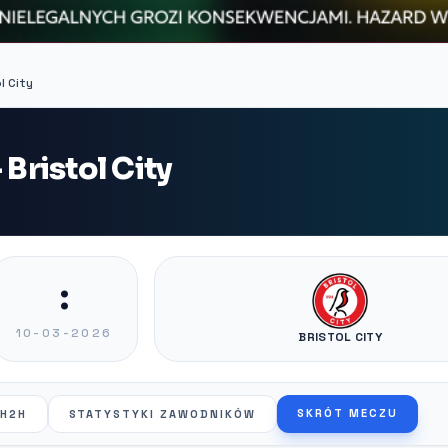
l City
 Bristol City
:
10-03-2026
BRISTOL CITY
SKRÓT MECZU
H2H
STATYSTYKI ZAWODNIKÓW