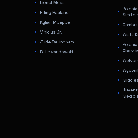
Lionel Messi
Poloni
Erling Haaland
Siedlc
Kylian Mbappé
Cambuur
Vinicius Jr.
Wisła K
Jude Bellingham
Poloni
Chorz
R. Lewandowski
Wolver
Wycomb
Middle
Juventu
Mediol