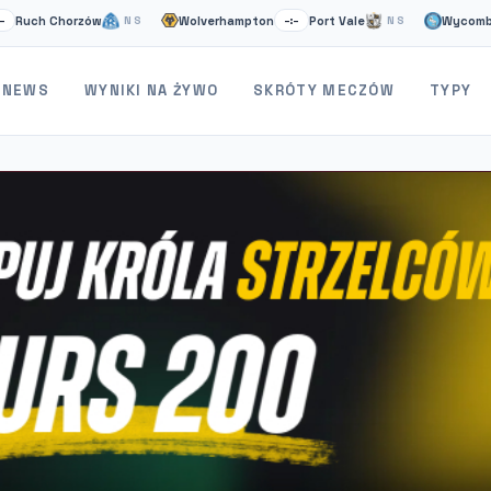
h Chorzów
Wolverhampton
Port Vale
Wycombe
NS
–:–
NS
–:–
NEWS
WYNIKI NA ŻYWO
SKRÓTY MECZÓW
TYPY