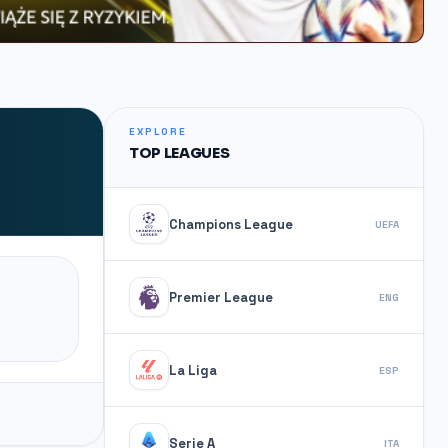
EXPLORE
TOP LEAGUES
Champions League
UEFA
Premier League
ENG
La Liga
ESP
Serie A
ITA