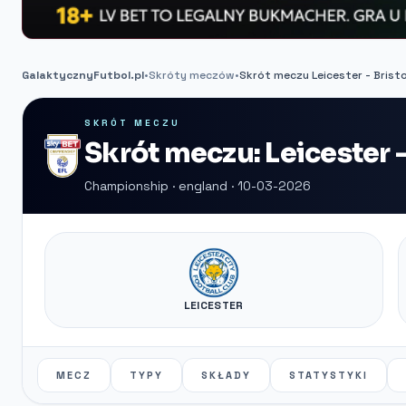
GalaktycznyFutbol.pl
•
Skróty meczów
•
Skrót meczu Leicester - Bristo
SKRÓT MECZU
Skrót meczu: Leicester -
Championship · england · 10-03-2026
LEICESTER
MECZ
TYPY
SKŁADY
STATYSTYKI