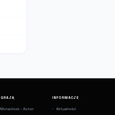
J GRAJĄ
INFORMACJE
 Monachium - Aston
Aktualności