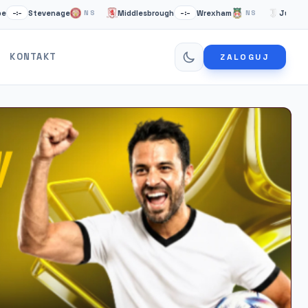
Stevenage
Middlesbrough
Wrexham
Juventus Tur
NS
–:–
NS
KONTAKT
ZALOGUJ