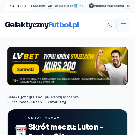
Wisła Kraków
Wisla Plock
Polonia Warszawa
Ruc
FT
2:1
FT
1:1
NA DZIŚ
Galaktyczny
Futbol.pl
GalaktycznyFutbol.pl
•
Skróty meczów
•
Skrót meczu Luton - Exeter City
SKRÓT MECZU
Skrót meczu: Luton -