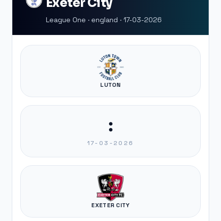
Exeter City
League One · england · 17-03-2026
LUTON
:
17-03-2026
EXETER CITY