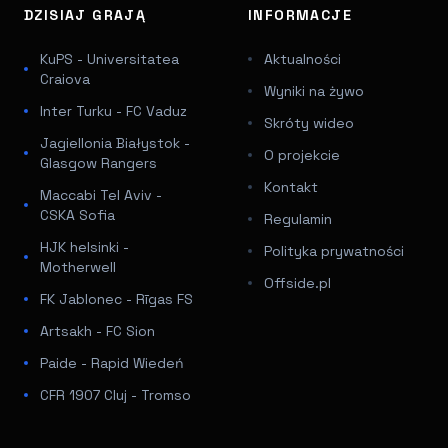
DZISIAJ GRAJĄ
INFORMACJE
KuPS - Universitatea
Aktualności
Craiova
Wyniki na żywo
Inter Turku - FC Vaduz
Skróty wideo
Jagiellonia Białystok -
O projekcie
Glasgow Rangers
Kontakt
Maccabi Tel Aviv -
CSKA Sofia
Regulamin
HJK helsinki -
Polityka prywatności
Motherwell
Offside.pl
FK Jablonec - Rīgas FS
Artsakh - FC Sion
Paide - Rapid Wiedeń
CFR 1907 Cluj - Tromso