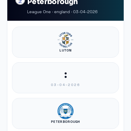
Peterborough
League One · england · 03-04-2026
LUTON
:
03-04-2026
PETERBOROUGH