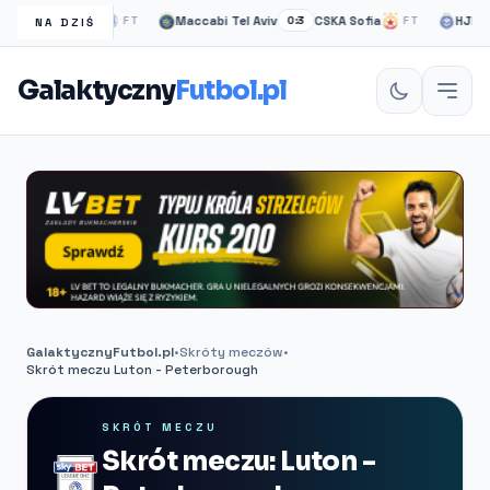
lasgow Rangers
Maccabi Tel Aviv
CSKA Sofia
HJK hel
FT
0:3
FT
NA DZIŚ
Galaktyczny
Futbol.pl
GalaktycznyFutbol.pl
•
Skróty meczów
•
Skrót meczu Luton - Peterborough
SKRÓT MECZU
Skrót meczu: Luton -