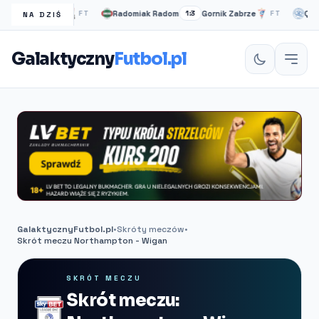
d
Barnet
Radomiak Radom
Gornik Zabrze
QPR
2:1
FT
1:3
FT
1
NA DZIŚ
Galaktyczny
Futbol.pl
GalaktycznyFutbol.pl
•
Skróty meczów
•
Skrót meczu Northampton - Wigan
SKRÓT MECZU
Skrót meczu: