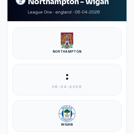
Northampton - Wigan
League One · england · 06-04-2026
NORTHAMPTON
:
06-04-2026
WIGAN