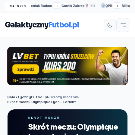
Radomiak Radom
Gornik Zabrze
QPR
Millwall
NS
–:–
NS
–:–
NA DZIŚ
Galaktyczny
Futbol.pl
GalaktycznyFutbol.pl
•
Skróty meczów
•
Skrót meczu Olympique Lyon - Lorient
SKRÓT MECZU
Skrót meczu: Olympique