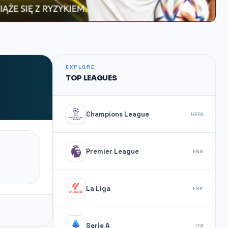
EXPLORE
TOP LEAGUES
Champions League
UEFA
Premier League
ENG
La Liga
ESP
Serie A
ITA