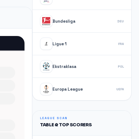
Bundesliga
DEU
Ligue 1
FRA
Ekstraklasa
POL
Europa League
UEFA
LEAGUE SCAN
TABLE & TOP SCORERS