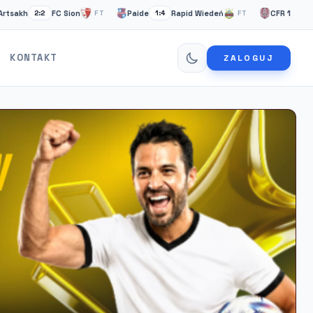
h
FC Sion
Paide
Rapid Wiedeń
CFR 1907 Cluj
2:2
FT
1:4
FT
0:
KONTAKT
ZALOGUJ