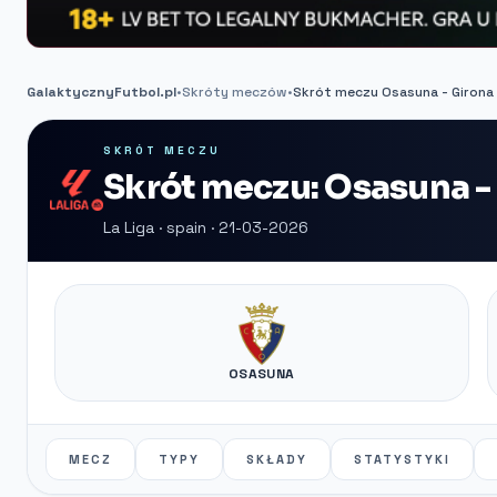
GalaktycznyFutbol.pl
•
Skróty meczów
•
Skrót meczu Osasuna - Girona
SKRÓT MECZU
Skrót meczu: Osasuna -
La Liga · spain · 21-03-2026
OSASUNA
MECZ
TYPY
SKŁADY
STATYSTYKI