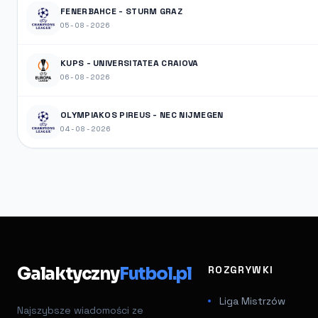
FENERBAHCE - STURM GRAZ
05-08-2026
KUPS - UNIVERSITATEA CRAIOVA
06-08-2026
OLYMPIAKOS PIREUS - NEC NIJMEGEN
04-08-2026
Galaktyczny
Futbol.pl
ROZGRYWKI
Liga Mistrzów
Najszybsze wiadomości ze