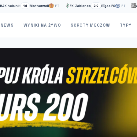
lsinki
Motherwell
FK Jablonec
Rīgas FS
Artsak
1:1
FT
2:0
FT
NEWS
WYNIKI NA ŻYWO
SKRÓTY MECZÓW
TYPY