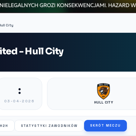
ull City
ted - Hull City
:
03-04-2026
HULL CITY
SKRÓT MECZU
H2H
STATYSTYKI ZAWODNIKÓW