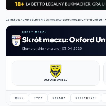
GalaktycznyFutbol.pl
•
Skróty meczów
•
Skrót meczu Oxford United - H
SKRÓT MECZU
Skrót meczu: Oxford Uni
Championship · england · 03-04-2026
OXFORD UNITED
MECZ
TYPY
SKŁADY
STATYSTYKI