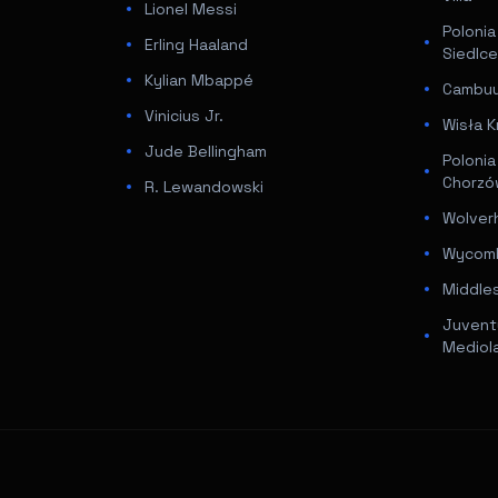
Lionel Messi
Poloni
Erling Haaland
Siedlc
Kylian Mbappé
Cambuur
Vinicius Jr.
Wisła K
Jude Bellingham
Poloni
Chorz
R. Lewandowski
Wolver
Wycomb
Middle
Juventu
Mediol