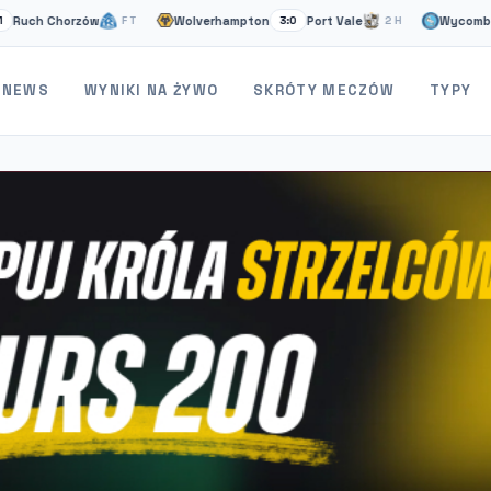
 Chorzów
Wolverhampton
Port Vale
Wycombe
FT
3:0
2H
1:1
NEWS
WYNIKI NA ŻYWO
SKRÓTY MECZÓW
TYPY