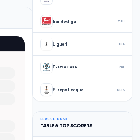
Bundesliga
DEU
Ligue 1
FRA
Ekstraklasa
POL
Europa League
UEFA
LEAGUE SCAN
TABLE & TOP SCORERS