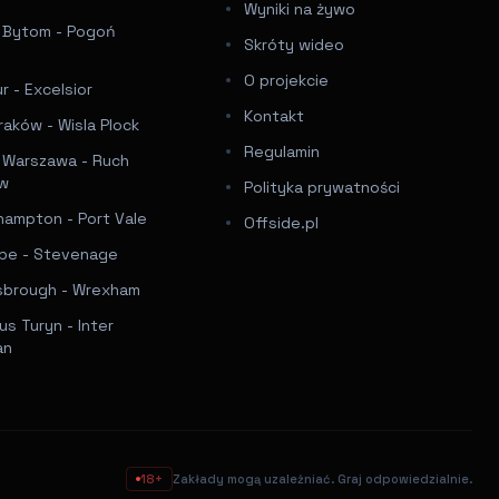
Wyniki na żywo
a Bytom - Pogoń
Skróty wideo
e
O projekcie
 - Excelsior
Kontakt
raków - Wisla Plock
Regulamin
a Warszawa - Ruch
ów
Polityka prywatności
hampton - Port Vale
Offside.pl
e - Stevenage
sbrough - Wrexham
s Turyn - Inter
an
18+
Zakłady mogą uzależniać. Graj odpowiedzialnie.