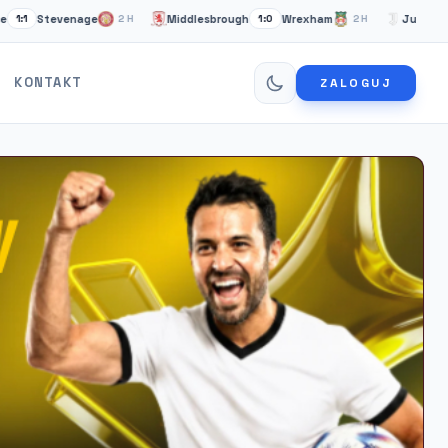
Stevenage
Middlesbrough
Wrexham
Juventus Tury
2H
1:0
2H
KONTAKT
ZALOGUJ