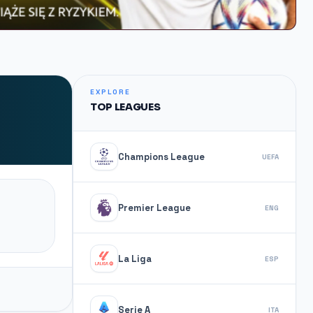
EXPLORE
TOP LEAGUES
Champions League
UEFA
Premier League
ENG
La Liga
ESP
Serie A
ITA