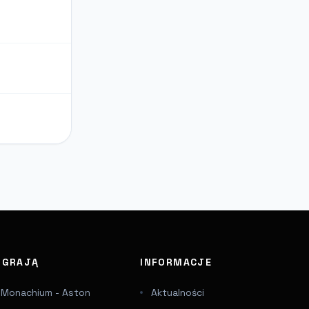
J GRAJĄ
INFORMACJE
 Monachium - Aston
Aktualności