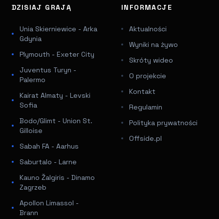
DZISIAJ GRAJĄ
INFORMACJE
Unia Skierniewice - Arka
Aktualności
Gdynia
Wyniki na żywo
Plymouth - Exeter City
Skróty wideo
Juventus Turyn -
O projekcie
Palermo
Kontakt
Kairat Almaty - Levski
Sofia
Regulamin
Bodo/Glimt - Union St.
Polityka prywatności
Gilloise
Offside.pl
Sabah FA - Aarhus
Saburtalo - Larne
Kauno Žalgiris - Dinamo
Zagrzeb
Apollon Limassol -
Brann