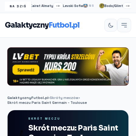
rmo
Kairat Almaty
Levski Sofia
Bodo/Glimt
Unio
NS
–:–
NS
–:–
NA DZIŚ
Galaktyczny
Futbol.pl
GalaktycznyFutbol.pl
•
Skróty meczów
•
Skrót meczu Paris Saint Germain - Toulouse
SKRÓT MECZU
Skrót meczu: Paris Saint