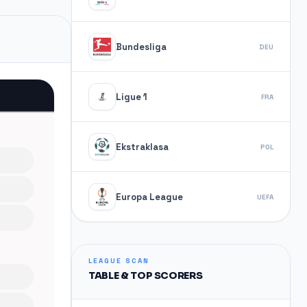
Bundesliga
DEU
Ligue 1
FRA
Ekstraklasa
POL
Europa League
UEFA
LEAGUE SCAN
TABLE & TOP SCORERS