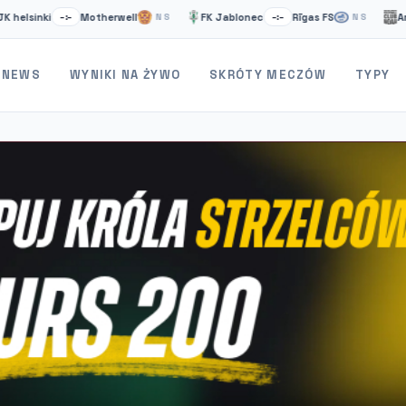
nki
Motherwell
FK Jablonec
Rīgas FS
Artsakh
–:–
NS
–:–
NS
NEWS
WYNIKI NA ŻYWO
SKRÓTY MECZÓW
TYPY