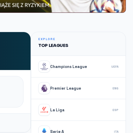
EXPLORE
TOP LEAGUES
Champions League
UEFA
Premier League
ENG
La Liga
ESP
Serie A
ITA