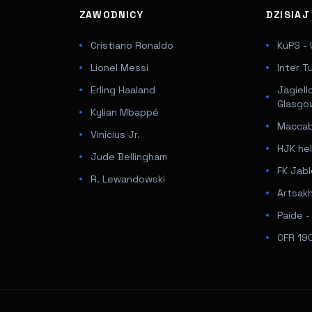
ZAWODNICY
DZISIA
Cristiano Ronaldo
KuPS - 
Lionel Messi
Inter T
Erling Haaland
Jagiell
Glasgo
Kylian Mbappé
Maccabi
Vinicius Jr.
HJK hel
Jude Bellingham
FK Jabl
R. Lewandowski
Artsakh
Paide 
CFR 190