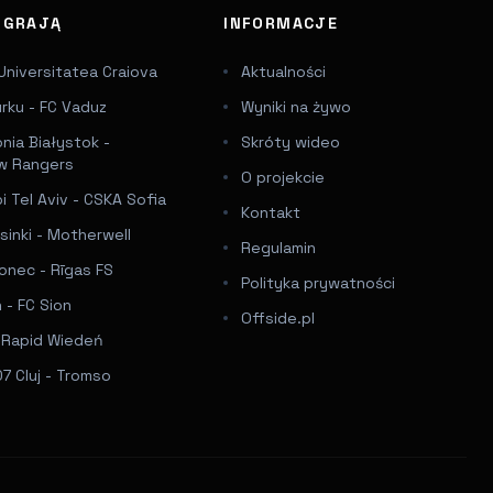
J GRAJĄ
INFORMACJE
Universitatea Craiova
Aktualności
urku - FC Vaduz
Wyniki na żywo
onia Białystok -
Skróty wideo
w Rangers
O projekcie
 Tel Aviv - CSKA Sofia
Kontakt
sinki - Motherwell
Regulamin
onec - Rīgas FS
Polityka prywatności
 - FC Sion
Offside.pl
- Rapid Wiedeń
7 Cluj - Tromso