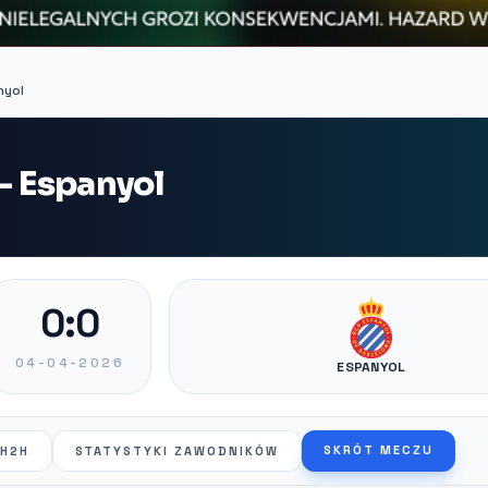
nyol
 - Espanyol
0:0
04-04-2026
ESPANYOL
SKRÓT MECZU
H2H
STATYSTYKI ZAWODNIKÓW