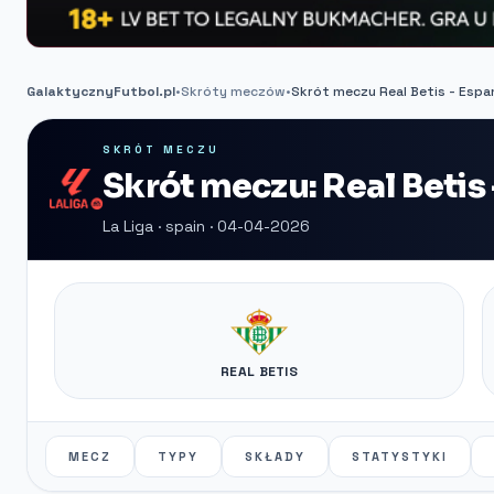
GalaktycznyFutbol.pl
•
Skróty meczów
•
Skrót meczu Real Betis - Espa
SKRÓT MECZU
Skrót meczu: Real Betis
La Liga · spain · 04-04-2026
REAL BETIS
MECZ
TYPY
SKŁADY
STATYSTYKI