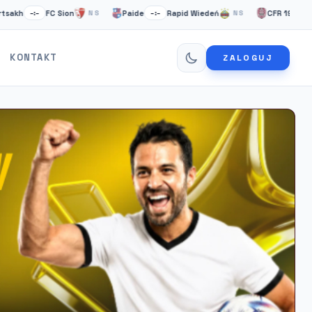
FC Sion
Paide
Rapid Wiedeń
CFR 1907 Cluj
–:–
NS
–:–
NS
–:–
KONTAKT
ZALOGUJ