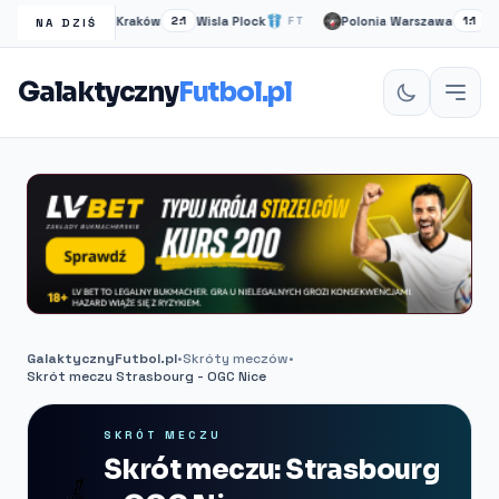
Wisła Kraków
Wisla Plock
Polonia Warszawa
Ruc
FT
2:1
FT
1:1
NA DZIŚ
Galaktyczny
Futbol.pl
GalaktycznyFutbol.pl
•
Skróty meczów
•
Skrót meczu Strasbourg - OGC Nice
SKRÓT MECZU
Skrót meczu: Strasbourg