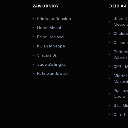
ZAWODNICY
DZISIA
Cristiano Ronaldo
Juventu
Mediol
Lionel Messi
Chelsea
Erling Haaland
Cambri
Kylian Mbappé
Radomi
Vinicius Jr.
Zabrze
Jude Bellingham
QPR - Mi
R. Lewandowski
Miedz 
Mazowi
Puszcz
Opole
Stal Mi
Cardif