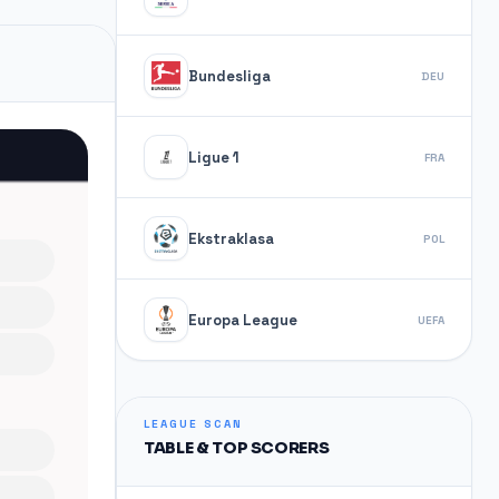
Bundesliga
DEU
Ligue 1
FRA
Ekstraklasa
POL
Europa League
UEFA
LEAGUE SCAN
TABLE & TOP SCORERS