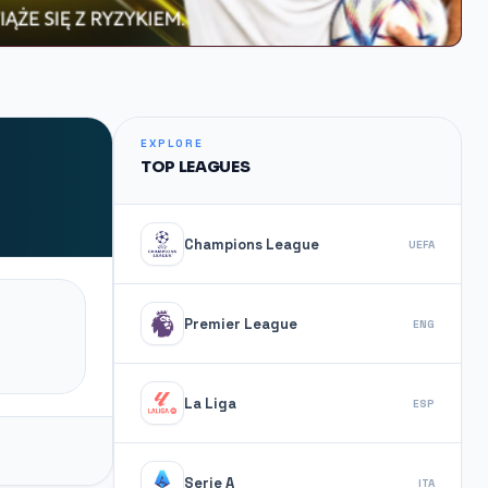
EXPLORE
TOP LEAGUES
Champions League
UEFA
Premier League
ENG
La Liga
ESP
Serie A
ITA