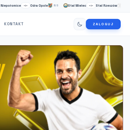
mice
Odra Opole
Stal Mielec
Stal Rzeszów
Car
–:–
NS
–:–
NS
KONTAKT
ZALOGUJ