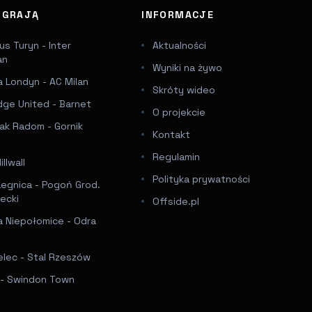
J GRAJĄ
INFORMACJE
s Turyn - Inter
Aktualności
an
Wyniki na żywo
 Londyn - AC Milan
Skróty wideo
dge United - Barnet
O projekcie
ak Radom - Gornik
Kontakt
Regulamin
llwall
Polityka prywatności
Legnica - Pogoń Grod.
ecki
Offside.pl
a Niepołomice - Odra
elec - Stal Rzeszów
f - Swindon Town