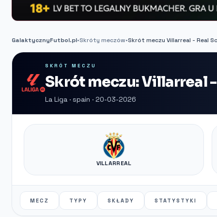
GalaktycznyFutbol.pl
•
Skróty meczów
•
Skrót meczu Villarreal - Real 
SKRÓT MECZU
Skrót meczu: Villarreal 
La Liga · spain · 20-03-2026
VILLARREAL
MECZ
TYPY
SKŁADY
STATYSTYKI