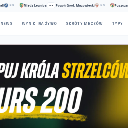
Miedz Legnica
Pogoń Grod. Mazowiecki
Puszcza Niepoło
S
–:–
NS
NEWS
WYNIKI NA ŻYWO
SKRÓTY MECZÓW
TYPY