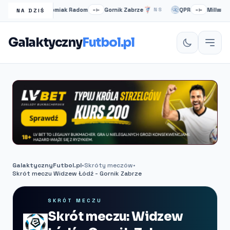
Radomiak Radom
Gornik Zabrze
QPR
Millwall
NS
–:–
NS
–:–
NA DZIŚ
Galaktyczny
Futbol.pl
GalaktycznyFutbol.pl
•
Skróty meczów
•
Skrót meczu Widzew Łódź - Gornik Zabrze
SKRÓT MECZU
Skrót meczu: Widzew