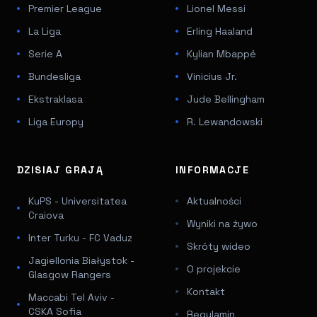
Premier League
Lionel Messi
La Liga
Erling Haaland
Serie A
Kylian Mbappé
Bundesliga
Vinicius Jr.
Ekstraklasa
Jude Bellingham
Liga Europy
R. Lewandowski
DZISIAJ GRAJĄ
INFORMACJE
KuPS - Universitatea
Aktualności
Craiova
Wyniki na żywo
Inter Turku - FC Vaduz
Skróty wideo
Jagiellonia Białystok -
O projekcie
Glasgow Rangers
Kontakt
Maccabi Tel Aviv -
CSKA Sofia
Regulamin