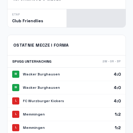
ETAP
Club Friendlies
OSTATNIE MECZE I FORMA
SPVGG UNTERHACHING
2W · 0R · 3P
4:0
Wacker Burghausen
W
4:0
Wacker Burghausen
W
4:0
FC Wurzburger Kickers
L
1:2
Memmingen
L
1:2
Memmingen
L