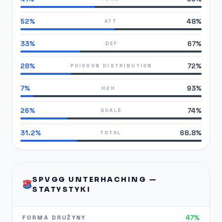
52%
48%
ATT
33%
67%
DEF
28%
72%
POISSON DISTRIBUTION
7%
93%
H2H
26%
74%
GOALS
31.2%
68.8%
TOTAL
SPVGG UNTERHACHING —
STATYSTYKI
47%
FORMA DRUŻYNY