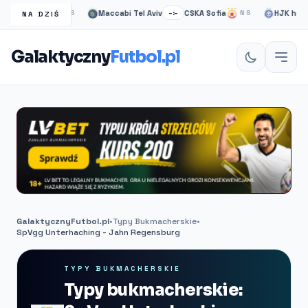
 Rangers
Maccabi Tel Aviv
CSKA Sofia
HJK helsinki
NS
–:–
NS
NA DZIŚ
Galaktyczny
Futbol.pl
GalaktycznyFutbol.pl
•
Typy Bukmacherskie
•
SpVgg Unterhaching - Jahn Regensburg
TYPY BUKMACHERSKIE
Typy bukmacherskie: