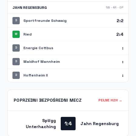
JAHN REGENSBURG
1W · 4R · 0P
2:2
Sportfreunde Schwaig
D
2:4
Ried
W
:
Energie Cottbus
D
:
Waldhof Mannheim
D
:
Hoffenheim II
D
POPRZEDNI BEZPOŚREDNI MECZ
PEŁNE H2H →
SpVgg
1:4
Jahn Regensburg
Unterhaching