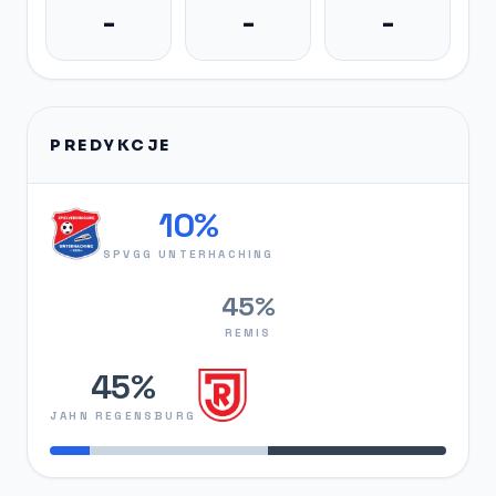
-
-
-
PREDYKCJE
10%
SPVGG UNTERHACHING
45%
REMIS
45%
JAHN REGENSBURG