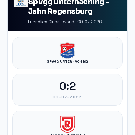
SpVgg Unterhaching -
Jahn Regensburg
Friendlies Clubs · world · 09-07-2026
SPVGG UNTERHACHING
0:2
09-07-2026
JAHN REGENSBURG