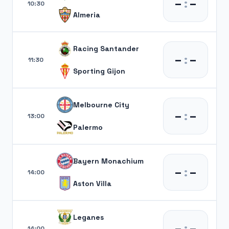
–
:
–
10:30
Almeria
Racing Santander
–
:
–
11:30
Sporting Gijon
Melbourne City
–
:
–
13:00
Palermo
Bayern Monachium
–
:
–
14:00
Aston Villa
Leganes
–
:
–
14:00