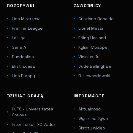
ROZGRYWKI
ZAWODNICY
Liga Mistrzów
Cristiano Ronaldo
Premier League
Lionel Messi
La Liga
Erling Haaland
Serie A
Kylian Mbappé
Bundesliga
Vinicius Jr.
Ekstraklasa
Jude Bellingham
Liga Europy
R. Lewandowski
DZISIAJ GRAJĄ
INFORMACJE
KuPS - Universitatea
Aktualności
Craiova
Wyniki na żywo
Inter Turku - FC Vaduz
Skróty wideo