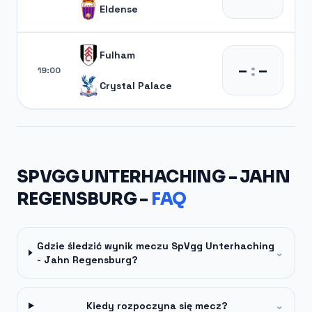
Eldense
Fulham
–
:
–
19:00
Crystal Palace
SPVGG UNTERHACHING - JAHN
REGENSBURG -
FAQ
Gdzie śledzić wynik meczu SpVgg Unterhaching
⌄
- Jahn Regensburg?
Kiedy rozpoczyna się mecz?
⌄