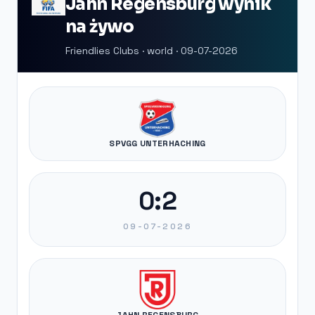
Jahn Regensburg wynik
na żywo
Friendlies Clubs · world · 09-07-2026
SPVGG UNTERHACHING
0:2
09-07-2026
JAHN REGENSBURG