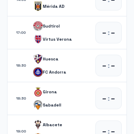
Mérida AD
Sudtirol
–
:
–
17:00
Virtus Verona
Huesca
–
:
–
18:30
FC Andorra
Girona
–
:
–
18:30
Sabadell
Albacete
–
:
–
19:00