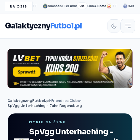
gow Rangers
Maccabi Tel Aviv
CSKA Sofia
HJK helsi
FT
0:3
FT
NA DZIŚ
Galaktyczny
Futbol.pl
GalaktycznyFutbol.pl
•
Friendlies Clubs
•
SpVgg Unterhaching - Jahn Regensburg
WYNIK NA ŻYWO
SpVgg Unterhaching -