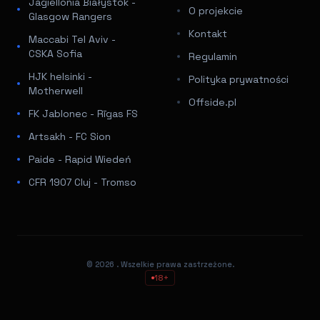
Jagiellonia Białystok -
O projekcie
Glasgow Rangers
Kontakt
Maccabi Tel Aviv -
CSKA Sofia
Regulamin
HJK helsinki -
Polityka prywatności
Motherwell
Offside.pl
FK Jablonec - Rīgas FS
Artsakh - FC Sion
Paide - Rapid Wiedeń
CFR 1907 Cluj - Tromso
© 2026
. Wszelkie prawa zastrzeżone.
18+