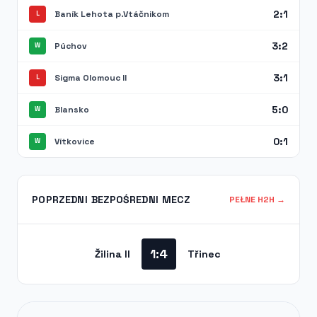
2:1
Baník Lehota p.Vtáčnikom
L
3:2
Púchov
W
3:1
Sigma Olomouc II
L
5:0
Blansko
W
0:1
Vítkovice
W
POPRZEDNI BEZPOŚREDNI MECZ
PEŁNE H2H →
1:4
Žilina II
Třinec