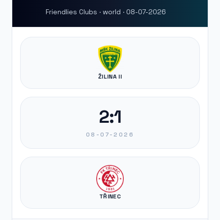
Friendlies Clubs · world · 08-07-2026
ŽILINA II
2:1
08-07-2026
TŘINEC