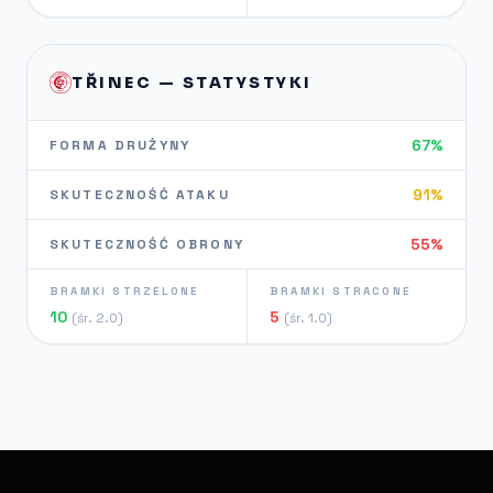
TŘINEC — STATYSTYKI
67%
FORMA DRUŻYNY
91%
SKUTECZNOŚĆ ATAKU
55%
SKUTECZNOŚĆ OBRONY
BRAMKI STRZELONE
BRAMKI STRACONE
10
5
(śr. 2.0)
(śr. 1.0)