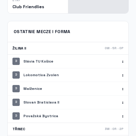
ETAP
Club Friendlies
OSTATNIE MECZE I FORMA
ŽILINA II
0W · 5R · 0P
:
Slávia TU Košice
D
:
Lokomotíva Zvolen
D
:
Malženice
D
:
Slovan Bratislava II
D
:
Považská Bystrica
D
TŘINEC
3W · 0R · 2P