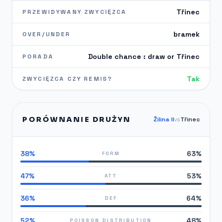
Třinec
PRZEWIDYWANY ZWYCIĘZCA
bramek
OVER/UNDER
Double chance : draw or Třinec
PORADA
Tak
ZWYCIĘZCA CZY REMIS?
PORÓWNANIE DRUŻYN
Žilina II
vs
Třinec
38%
63%
FORM
47%
53%
ATT
36%
64%
DEF
52%
48%
POISSON DISTRIBUTION