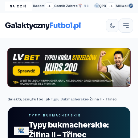
Radomiak Radom
Gornik Zabrze
QPR
Millwall
–:–
NS
–:–
NS
NA DZIŚ
Galaktyczny
Futbol.pl
GalaktycznyFutbol.pl
•
Typy Bukmacherskie
•
Žilina II - Třinec
TYPY BUKMACHERSKIE
Typy bukmacherskie:
Žilina II - Třinec