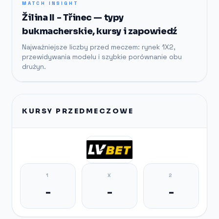
MATCH INSIGHT
Žilina II - Třinec — typy
bukmacherskie, kursy i zapowiedź
Najważniejsze liczby przed meczem: rynek 1X2,
przewidywania modelu i szybkie porównanie obu
drużyn.
KURSY PRZEDMECZOWE
1
X
2
-
-
-