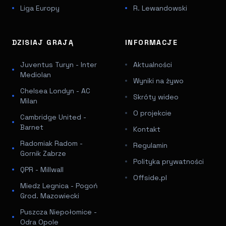
Liga Europy
R. Lewandowski
DZISIAJ GRAJĄ
INFORMACJE
Juventus Turyn - Inter
Aktualności
Mediolan
Wyniki na żywo
Chelsea Londyn - AC
Skróty wideo
Milan
O projekcie
Cambridge United -
Barnet
Kontakt
Radomiak Radom -
Regulamin
Gornik Zabrze
Polityka prywatności
QPR - Millwall
Offside.pl
Miedz Legnica - Pogoń
Grod. Mazowiecki
Puszcza Niepołomice -
Odra Opole